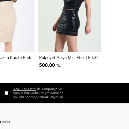
Gizli Fermuarlı Uzun Kadife Etek | Etk32567
Pulpayet Abiye Mini Etek | Etk32287
Kloş Mini Et
500,00
255,00
TL
TL
Açık Rıza Metni
ile kampanya ve
ürünler hakkında iletişim kanalları
yoluyla haberdar olmak istiyorum.
p edin