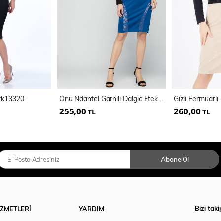
tk13320
Onu Ndantel Garnili Dalgic Etek | Etk14714
255,00
260,00
TL
TL
Abone Ol
Bizi taki
İZMETLERİ
YARDIM