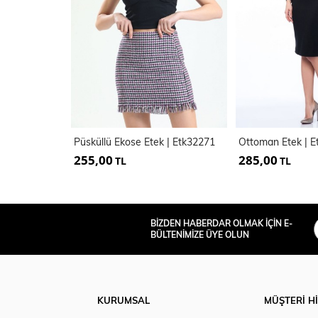
Püsküllü Ekose Etek | Etk32271
Ottoman Etek | E
255,00
285,00
TL
TL
BİZDEN HABERDAR OLMAK İÇİN E-
BÜLTENİMİZE ÜYE OLUN
KURUMSAL
MÜŞTERİ H