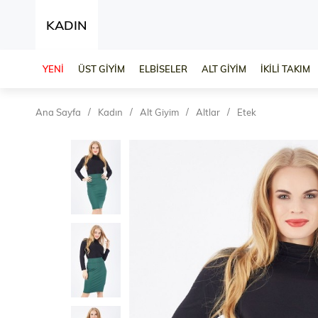
KADIN
YENİ
ÜST GİYİM
ELBİSELER
ALT GİYİM
İKİLİ TAKIM
Ana Sayfa
Kadın
Alt Giyim
Altlar
Etek