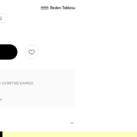
Beden Tablosu
2
erde ÜCRETSİZ KARGO
nı