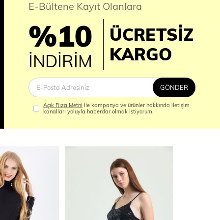
E-Bültene Kayıt Olanlara
%10
ÜCRETSİZ
İM
KARGO
İNDİRİM
GÖNDER
Açık Rıza Metni
ile kampanya ve ürünler hakkında iletişim
kanalları yoluyla haberdar olmak istiyorum.