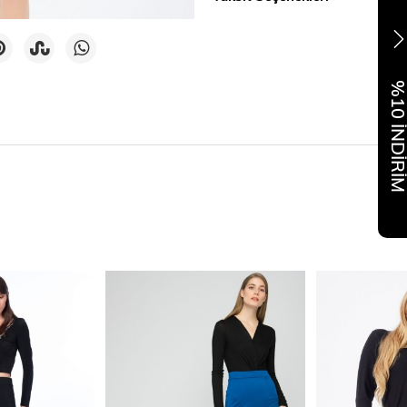
%10 İNDİR