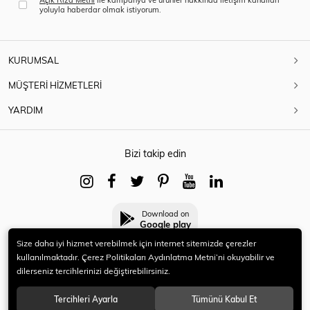
yoluyla haberdar olmak istiyorum.
KURUMSAL
MÜŞTERİ HİZMETLERİ
YARDIM
Bizi takip edin
Download on
Google play
Size daha iyi hizmet verebilmek için internet sitemizde çerezler
kullanılmaktadır. Çerez Politikaları Aydınlatma Metni’ni okuyabilir ve
dilerseniz tercihlerinizi değiştirebilirsiniz.
© 2021 HERYENİ. Tüm hakları saklıdır.
Tercihleri Ayarla
Tümünü Kabul Et