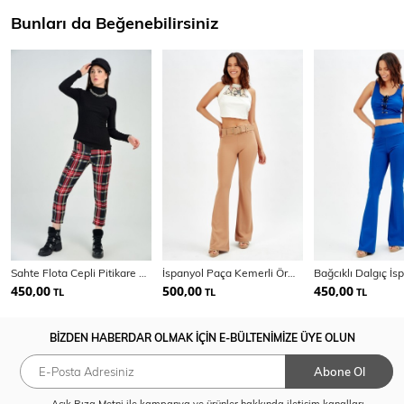
Bunları da Beğenebilirsiniz
Sahte Flota Cepli Pitikare Pantolon
İspanyol Paça Kemerli Örme Kumaş Pantolon Pnt32439
450,00
500,00
450,00
TL
TL
TL
BİZDEN HABERDAR OLMAK İÇİN E-BÜLTENİMİZE ÜYE OLUN
Abone Ol
Açık Rıza Metni
ile kampanya ve ürünler hakkında iletişim kanalları