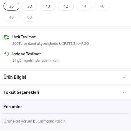
SPOR GİYİM
36
38
40
42
44
46
48
50
Hızlı Teslimat
Eşofman Üstü
Sweatshirt
300TL ve üzeri alışverişlerde ÜCRETSİZ KARGO
İade ve Teslimat
14 gün içerisinde iade imkanı
Ürün Bilgisi
Taksit Seçenekleri
Yorumlar
Ürüne ait yorum bulunmamaktadır.