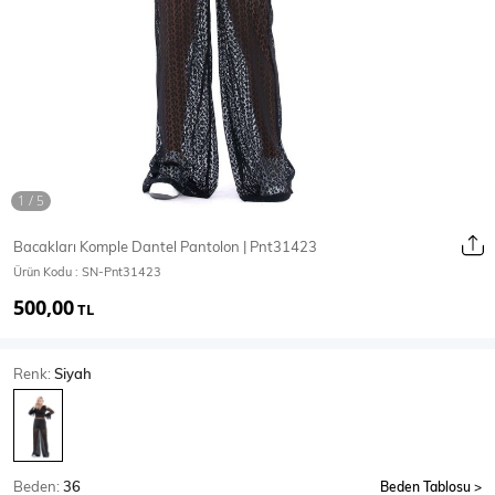
Ceket
Mont & Kaban
Yağmurluk
T-SHİRT & BLUZ
Bacakları Komple Dantel Pantolon | Pnt31423
Ürün Kodu :
SN-Pnt31423
T-Shirt
Bluz
500,00
TL
BODY
Renk:
Siyah
Body
Atlet
Crop & Büstiyer
Beden:
36
Beden Tablosu