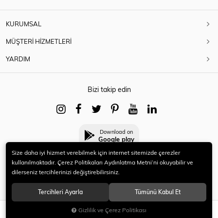
KURUMSAL
MÜŞTERİ HİZMETLERİ
YARDIM
Bizi takip edin
Download on
Google play
Size daha iyi hizmet verebilmek için internet sitemizde çerezler
kullanılmaktadır. Çerez Politikaları Aydınlatma Metni’ni okuyabilir ve
dilerseniz tercihlerinizi değiştirebilirsiniz.
© 2021 HERYENİ. Tüm hakları saklıdır.
Tercihleri Ayarla
Tümünü Kabul Et
Gizlilik ve Çerez Politikası
SEPETE EKLE