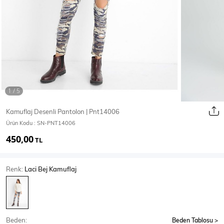
Ceket
Mont & Kaban
Yağmurluk
T-SHİRT & BLUZ
Kamuflaj Desenli Pantolon | Pnt14006
Ürün Kodu :
SN-PNT14006
T-Shirt
Bluz
450,00
TL
BODY
Renk:
Laci Bej Kamuflaj
Body
Atlet
Crop & Büstiyer
Beden:
Beden Tablosu