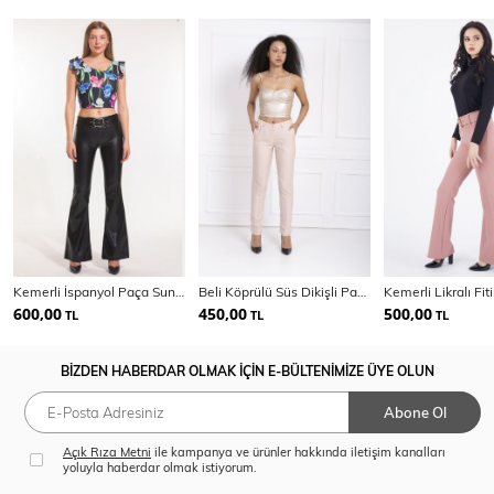
Kemerli İspanyol Paça Suni Deri Pantolon PNT33313
Beli Köprülü Süs Dikişli Pantolon | PNT32689
600,00
450,00
500,00
TL
TL
TL
BİZDEN HABERDAR OLMAK İÇİN E-BÜLTENİMİZE ÜYE OLUN
Abone Ol
Açık Rıza Metni
ile kampanya ve ürünler hakkında iletişim kanalları
yoluyla haberdar olmak istiyorum.