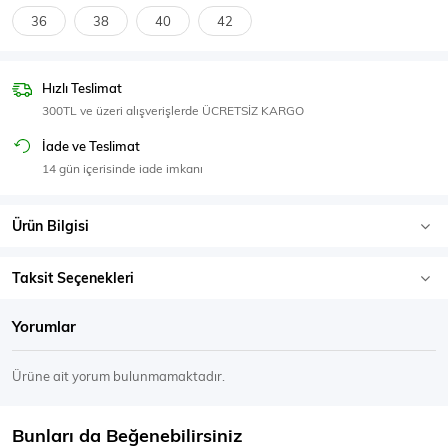
SPOR GİYİM
36
38
40
42
Hızlı Teslimat
300TL ve üzeri alışverişlerde ÜCRETSİZ KARGO
Eşofman Üstü
Sweatshirt
İade ve Teslimat
14 gün içerisinde iade imkanı
Ürün Bilgisi
Taksit Seçenekleri
Yorumlar
Ürüne ait yorum bulunmamaktadır.
Bunları da Beğenebilirsiniz