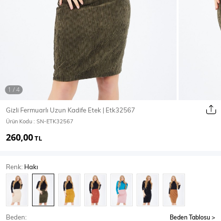
Ceket
Mont & Kaban
Yağmurluk
T-SHİRT & BLUZ
Gizli Fermuarlı Uzun Kadife Etek | Etk32567
Ürün Kodu :
SN-ETK32567
T-Shirt
Bluz
260,00
TL
BODY
Renk:
Hakı
Body
Atlet
Crop & Büstiyer
Beden:
Beden Tablosu