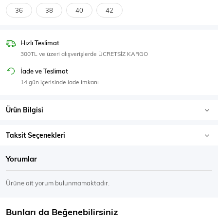
SPOR GİYİM
36
38
40
42
Hızlı Teslimat
300TL ve üzeri alışverişlerde ÜCRETSİZ KARGO
Eşofman Üstü
Sweatshirt
İade ve Teslimat
14 gün içerisinde iade imkanı
Ürün Bilgisi
Taksit Seçenekleri
Yorumlar
Ürüne ait yorum bulunmamaktadır.
Bunları da Beğenebilirsiniz