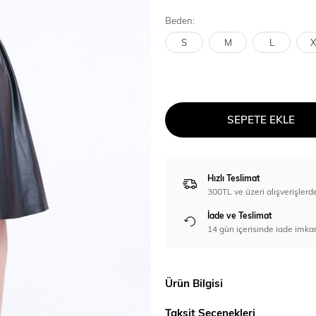
Beden:
S
M
L
X
SEPETE EKLE
Hızlı Teslimat
300TL ve üzeri alışverişl
İade ve Teslimat
14 gün içerisinde iade imka
Ürün Bilgisi
Taksit Seçenekleri