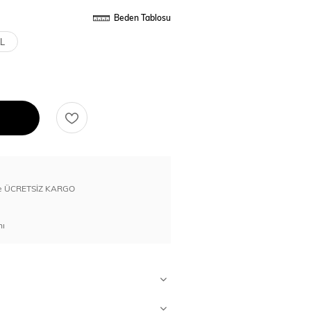
Beden Tablosu
L
erde ÜCRETSİZ KARGO
nı