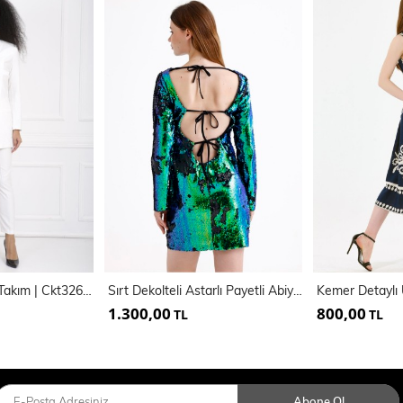
Takım Elbise 2 Li Takım | Ckt32688
Sırt Dekolteli Astarlı Payetli Abiye Elbise | ELB35271
1.300,00
800,00
TL
TL
Abone Ol