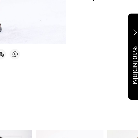
%10 İNDİR