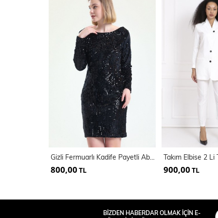
Gizli Fermuarlı Kadife Payetli Abiye Elbise | Elb32493
800,00
900,00
TL
TL
BİZDEN HABERDAR OLMAK İÇİN E-