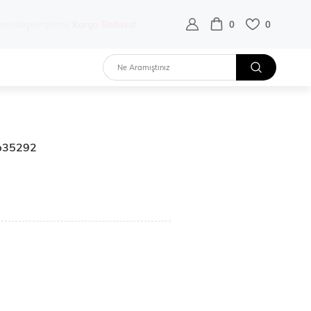
destek hattı:
0 532 452 02 68
0
0
Elb35292