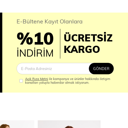
E-Bültene Kayıt Olanlara
%10
ÜCRETSİZ
İM
KARGO
İNDİRİM
GÖNDER
Açık Rıza Metni
ile kampanya ve ürünler hakkında iletişim
kanalları yoluyla haberdar olmak istiyorum.