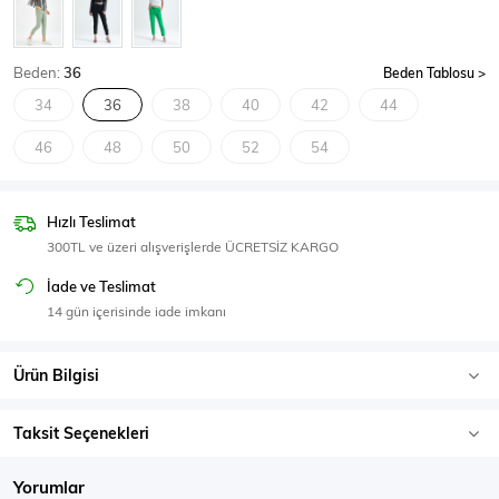
SPOR GİYİM
Beden:
36
Beden Tablosu
34
36
38
40
42
44
46
48
50
52
54
Eşofman Üstü
Sweatshirt
Hızlı Teslimat
300TL ve üzeri alışverişlerde ÜCRETSİZ KARGO
İade ve Teslimat
14 gün içerisinde iade imkanı
Ürün Bilgisi
Taksit Seçenekleri
Yorumlar