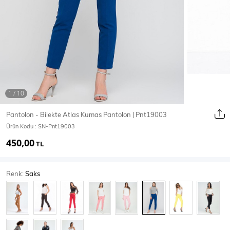
Ceket
Mont & Kaban
Yağmurluk
T-SHİRT & BLUZ
Pantolon - Bilekte Atlas Kumas Pantolon | Pnt19003
Ürün Kodu :
SN-Pnt19003
T-Shirt
Bluz
450,00
TL
BODY
Renk:
Saks
Body
Atlet
Crop & Büstiyer