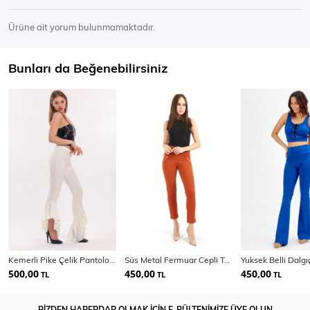
Ürüne ait yorum bulunmamaktadır.
Bunları da Beğenebilirsiniz
Kemerli Pike Çelik Pantolon | Pnt32698
Süs Metal Fermuar Cepli Twin Krep Pantolon
500,00
450,00
450,00
TL
TL
TL
BİZDEN HABERDAR OLMAK İÇİN E-BÜLTENİMİZE ÜYE OLUN