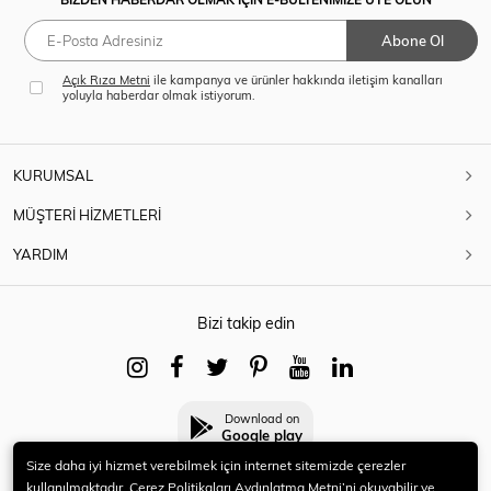
Abone Ol
Açık Rıza Metni
ile kampanya ve ürünler hakkında iletişim kanalları
yoluyla haberdar olmak istiyorum.
KURUMSAL
MÜŞTERİ HİZMETLERİ
YARDIM
Bizi takip edin
Download on
Google play
Size daha iyi hizmet verebilmek için internet sitemizde çerezler
kullanılmaktadır. Çerez Politikaları Aydınlatma Metni’ni okuyabilir ve