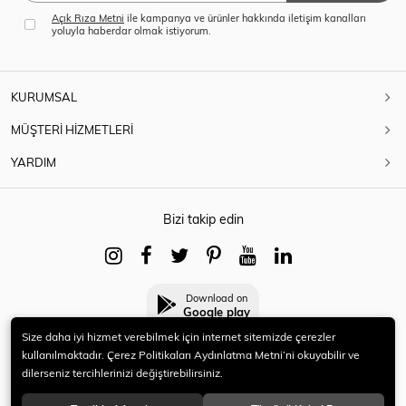
Açık Rıza Metni
ile kampanya ve ürünler hakkında iletişim kanalları
yoluyla haberdar olmak istiyorum.
KURUMSAL
MÜŞTERİ HİZMETLERİ
YARDIM
Bizi takip edin
Download on
Google play
Size daha iyi hizmet verebilmek için internet sitemizde çerezler
kullanılmaktadır. Çerez Politikaları Aydınlatma Metni’ni okuyabilir ve
dilerseniz tercihlerinizi değiştirebilirsiniz.
© 2021 HERYENİ. Tüm hakları saklıdır.