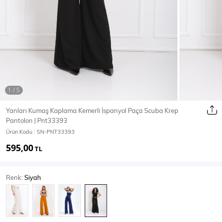
Ceket
Mont & Kaban
Yağmurluk
T-SHİRT & BLUZ
Yanları Kumaş Kaplama Kemerli İspanyol Paça Scuba Krep
Pantolon | Pnt33393
T-Shirt
Bluz
Ürün Kodu :
SN-PNT33393
595,00
BODY
TL
Renk:
Siyah
Body
Atlet
Crop & Büstiyer