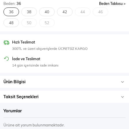
Beden:
36
Beden Tablosu
SPOR GİYİM
36
38
40
42
44
46
48
50
52
Eşofman Üstü
Sweatshirt
Hızlı Teslimat
300TL ve üzeri alışverişlerde ÜCRETSİZ KARGO
İade ve Teslimat
14 gün içerisinde iade imkanı
Ürün Bilgisi
Taksit Seçenekleri
Yorumlar
Ürüne ait yorum bulunmamaktadır.