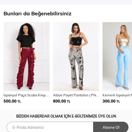
Bunları da Beğenebilirsiniz
İspanyol Paça Scuba Krep Pantolon | Pnt33410
Abiye Payet Pantolon | PNT34174
500,00
800,00
300,00
TL
TL
TL
BİZDEN HABERDAR OLMAK İÇİN E-BÜLTENİMİZE ÜYE OLUN
Abone Ol