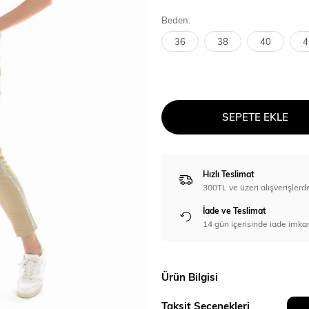
Beden:
36
38
40
4
SEPETE EKLE
Hızlı Teslimat
300TL ve üzeri alışverişl
İade ve Teslimat
14 gün içerisinde iade imka
Ürün Bilgisi
Taksit Seçenekleri