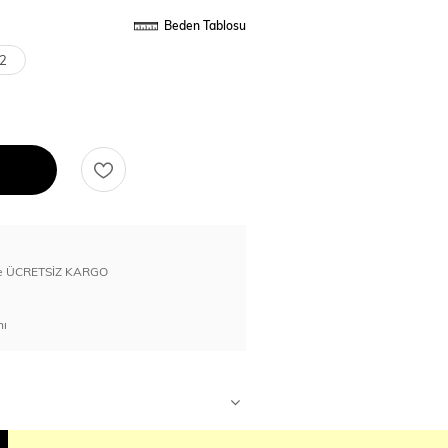
Beden Tablosu
2
erde ÜCRETSİZ KARGO
nı