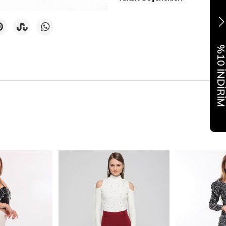
%10 İNDİR