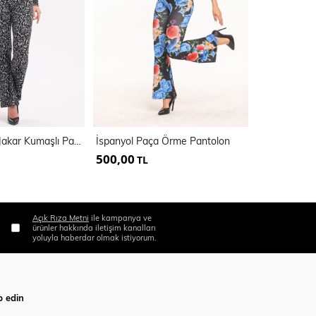
İspanyol Paça Jakar Kumaşlı Pantolon
İspanyol Paça Örme Pantolon
500,00
500,00
TL
TL
Açık Rıza Metni
ile kampanya ve
ürünler hakkında iletişim kanalları
yoluyla haberdar olmak istiyorum.
p edin