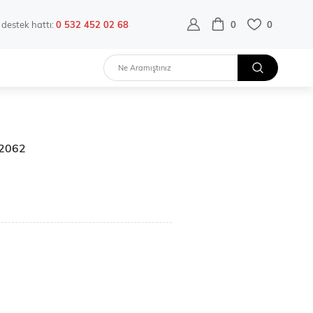
destek hattı:
0 532 452 02 68
0
0
32062