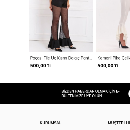
Paçası File Uç Kısmı Dalgıç Pantolon | Pnt14717
500,00
500,00
TL
TL
BİZDEN HABERDAR OLMAK İÇİN E-
BÜLTENİMİZE ÜYE OLUN
KURUMSAL
MÜŞTERİ H