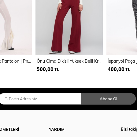
Kemerli Pike Çelik Pantolon | Pnt32698
Önu Cima Dikisli Yuksek Belli Krep Pantolon | Pnt31041
500,00
400,00
TL
TL
Abone Ol
Bizi taki
İZMETLERİ
YARDIM