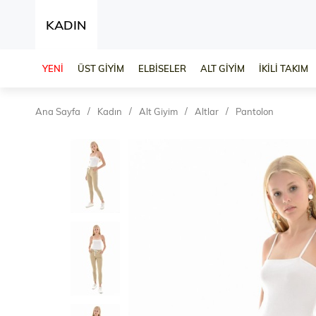
KADIN
YENİ
ÜST GİYİM
ELBİSELER
ALT GİYİM
İKİLİ TAKIM
Ana Sayfa
Kadın
Alt Giyim
Altlar
Pantolon