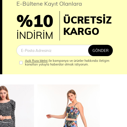
E-Bültene Kayıt Olanlara
%10
ÜCRETSİZ
İM
KARGO
İNDİRİM
GÖNDER
Açık Rıza Metni
ile kampanya ve ürünler hakkında iletişim
kanalları yoluyla haberdar olmak istiyorum.