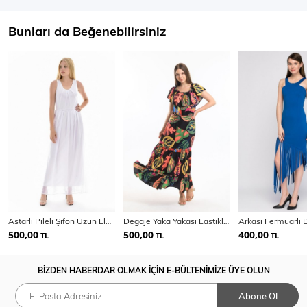
Bunları da Beğenebilirsiniz
Astarlı Pileli Şifon Uzun Elbise
Degaje Yaka Yakası Lastikli Dokuma Viskon Uzun Elbise | Elb34315
500,00
500,00
400,00
TL
TL
TL
BİZDEN HABERDAR OLMAK İÇİN E-BÜLTENİMİZE ÜYE OLUN
Abone Ol