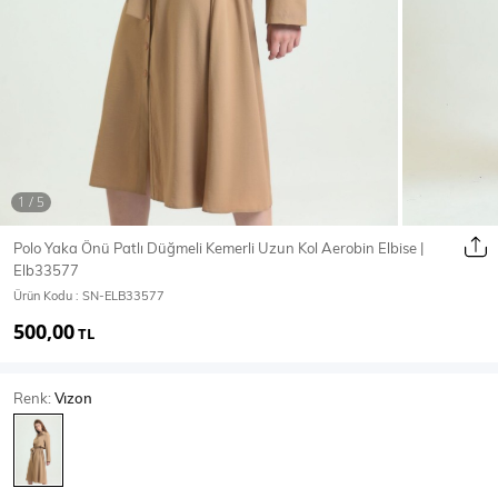
Ceket
Mont & Kaban
Yağmurluk
T-SHİRT & BLUZ
Polo Yaka Önü Patlı Düğmeli Kemerli Uzun Kol Aerobin Elbise |
Elb33577
T-Shirt
Bluz
Ürün Kodu :
SN-ELB33577
500,00
BODY
TL
Renk:
Vızon
Body
Atlet
Crop & Büstiyer