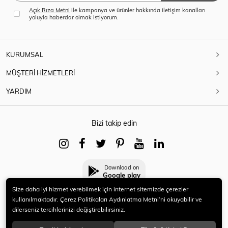
Açık Rıza Metni
ile kampanya ve ürünler hakkında iletişim kanalları
yoluyla haberdar olmak istiyorum.
KURUMSAL
MÜŞTERİ HİZMETLERİ
YARDIM
Bizi takip edin
Download on
Google play
Size daha iyi hizmet verebilmek için internet sitemizde çerezler
kullanılmaktadır. Çerez Politikaları Aydınlatma Metni’ni okuyabilir ve
dilerseniz tercihlerinizi değiştirebilirsiniz.
© 2021 HERYENİ. Tüm hakları saklıdır.