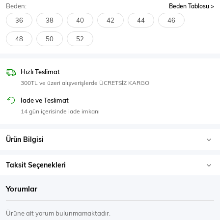
Beden:
Beden Tablosu
SPOR GİYİM
36
38
40
42
44
46
48
50
52
Eşofman Üstü
Sweatshirt
Hızlı Teslimat
300TL ve üzeri alışverişlerde ÜCRETSİZ KARGO
İade ve Teslimat
14 gün içerisinde iade imkanı
Ürün Bilgisi
Taksit Seçenekleri
Yorumlar
Ürüne ait yorum bulunmamaktadır.