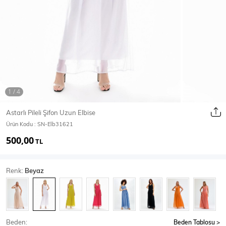
Ceket
Mont & Kaban
Yağmurluk
T-SHİRT & BLUZ
Astarlı Pileli Şifon Uzun Elbise
Ürün Kodu :
SN-Elb31621
T-Shirt
Bluz
500,00
TL
BODY
Renk:
Beyaz
Body
Atlet
Crop & Büstiyer
Beden:
Beden Tablosu