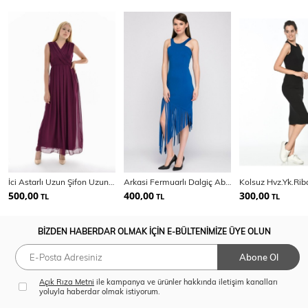
İci Astarlı Uzun Şifon Uzun Elbise
Arkasi Fermuarlı Dalgiç Abiye Elbise | Elb14404
500,00
400,00
300,00
TL
TL
TL
BİZDEN HABERDAR OLMAK İÇİN E-BÜLTENİMİZE ÜYE OLUN
Abone Ol
Açık Rıza Metni
ile kampanya ve ürünler hakkında iletişim kanalları
yoluyla haberdar olmak istiyorum.