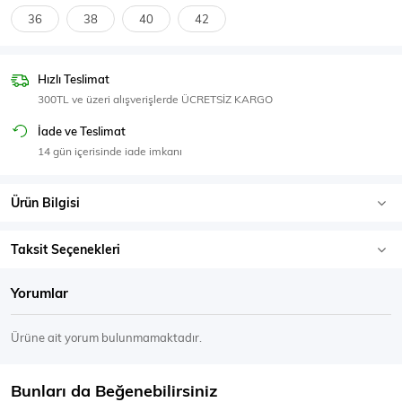
SPOR GİYİM
36
38
40
42
Hızlı Teslimat
300TL ve üzeri alışverişlerde ÜCRETSİZ KARGO
Eşofman Üstü
Sweatshirt
İade ve Teslimat
14 gün içerisinde iade imkanı
Ürün Bilgisi
Taksit Seçenekleri
Yorumlar
Ürüne ait yorum bulunmamaktadır.
Bunları da Beğenebilirsiniz