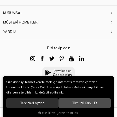
KURUMSAL
MÜŞTERİ HİZMETLERİ
YARDIM
Bizi takip edin
Download on
Google play
Size daha iyi hizmet verebilmek için internet sitemizde çerezler
kullanılmaktadır. Çerez Politikaları Aydınlatma Metni’ni okuyabilir ve
dilerseniz tercihlerinizi değiştirebilirsiniz.
© 2021 HERYENİ. Tüm hakları saklıdır.
Tercihleri Ayarla
Tümünü Kabul Et
Gizlilik ve Çerez Politikası
SEPETE EKLE