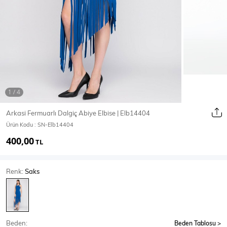
Ceket
Mont & Kaban
Yağmurluk
T-SHİRT & BLUZ
Arkasi Fermuarlı Dalgiç Abiye Elbise | Elb14404
Ürün Kodu :
SN-Elb14404
T-Shirt
Bluz
400,00
TL
BODY
Renk:
Saks
Body
Atlet
Crop & Büstiyer
Beden:
Beden Tablosu