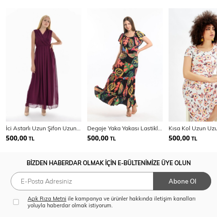
İci Astarlı Uzun Şifon Uzun Elbise
Degaje Yaka Yakası Lastikli Dokuma Viskon Uzun Elbise | Elb34315
Kısa Kol Uzun Uzu
500,00
500,00
500,00
TL
TL
TL
BİZDEN HABERDAR OLMAK İÇİN E-BÜLTENİMİZE ÜYE OLUN
Abone Ol
Açık Rıza Metni
ile kampanya ve ürünler hakkında iletişim kanalları
yoluyla haberdar olmak istiyorum.