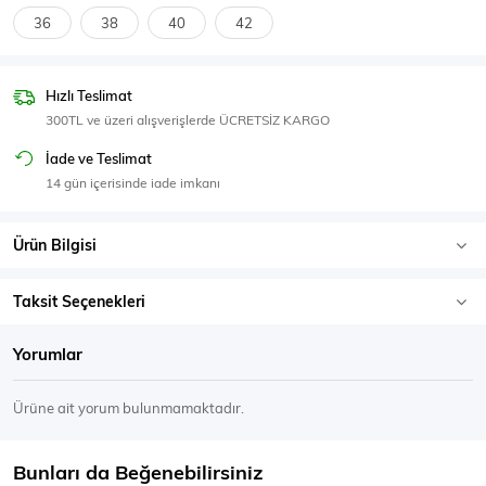
SPOR GİYİM
36
38
40
42
Hızlı Teslimat
300TL ve üzeri alışverişlerde ÜCRETSİZ KARGO
Eşofman Üstü
Sweatshirt
İade ve Teslimat
14 gün içerisinde iade imkanı
Ürün Bilgisi
Taksit Seçenekleri
Yorumlar
Ürüne ait yorum bulunmamaktadır.
Bunları da Beğenebilirsiniz