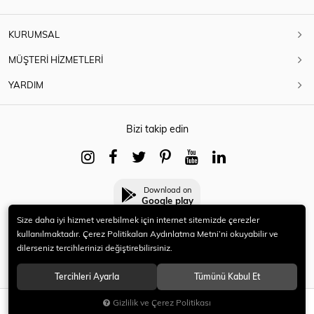
KURUMSAL
MÜŞTERİ HİZMETLERİ
YARDIM
Bizi takip edin
Download on
Google play
Size daha iyi hizmet verebilmek için internet sitemizde çerezler
kullanılmaktadır. Çerez Politikaları Aydınlatma Metni’ni okuyabilir ve
dilerseniz tercihlerinizi değiştirebilirsiniz.
© 2021 HERYENİ. Tüm hakları saklıdır.
Tercihleri Ayarla
Tümünü Kabul Et
Gizlilik ve Çerez Politikası
SEPETE EKLE