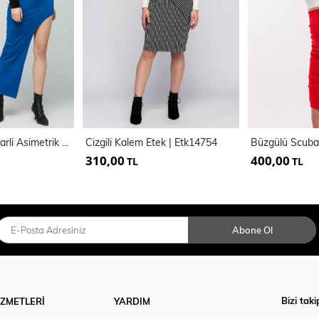
Yani Metal Fermuarli Asimetrik Dalgic Etek | Etk13302
Cizgili Kalem Etek | Etk14754
310,00
400,00
TL
TL
Abone Ol
Bizi taki
İZMETLERİ
YARDIM