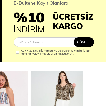
E-Bültene Kayıt Olanlara
%10
ÜCRETSİZ
İM
KARGO
İNDİRİM
GÖNDER
Açık Rıza Metni
ile kampanya ve ürünler hakkında iletişim
kanalları yoluyla haberdar olmak istiyorum.