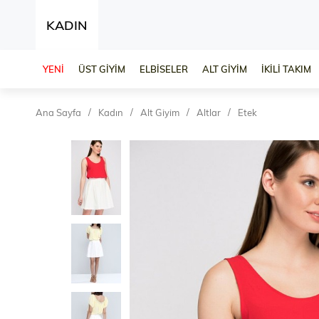
KADIN
YENİ
ÜST GİYİM
ELBİSELER
ALT GİYİM
İKİLİ TAKIM
Ana Sayfa
Kadın
Alt Giyim
Altlar
Etek