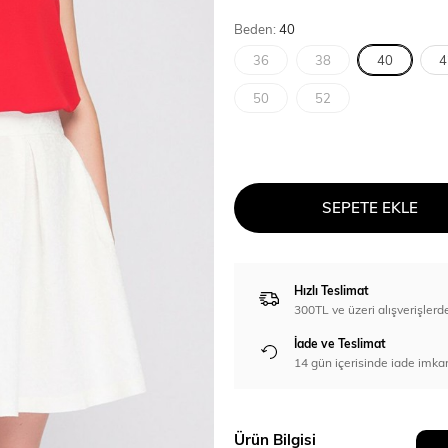
Beden:
40
36
38
40
4
50
52
SEPETE EKLE
Hızlı Teslimat
300TL ve üzeri alışverişl
İade ve Teslimat
14 gün içerisinde iade imka
Ürün Bilgisi