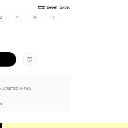
Beden Tablosu
2
44
46
48
erde ÜCRETSİZ KARGO
nı