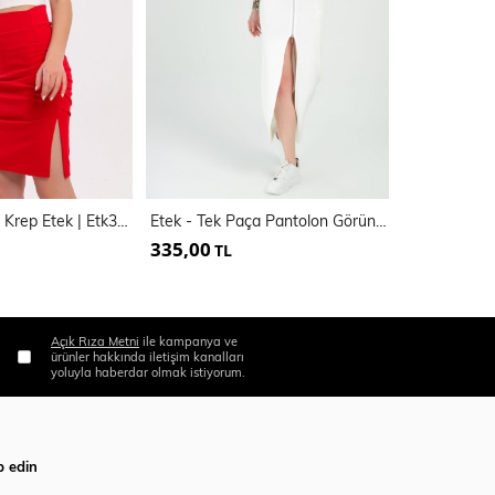
Büzgülü Scuba Krep Etek | Etk33535
Etek - Tek Paça Pantolon Görünümlü Etek | Etk31579
Dantel Etek 
335,00
255,00
TL
TL
Açık Rıza Metni
ile kampanya ve
ürünler hakkında iletişim kanalları
yoluyla haberdar olmak istiyorum.
p edin