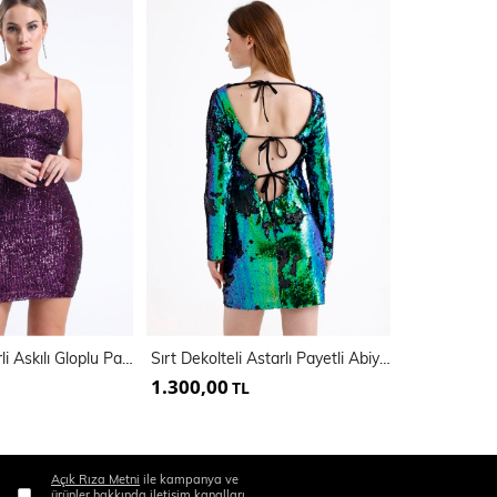
Arkası Fermuarli Askılı Gloplu Payet Elbise | Elb35062
Sırt Dekolteli Astarlı Payetli Abiye Elbise | ELB35271
1.300,00
600,00
TL
TL
Açık Rıza Metni
ile kampanya ve
ürünler hakkında iletişim kanalları