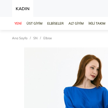
KADIN
YENİ
ÜST GİYİM
ELBİSELER
ALT GİYİM
İKİLİ TAKIM
Ana Sayfa
SN
Elbise