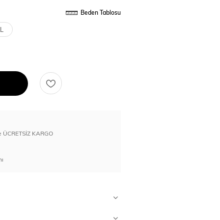
Beden Tablosu
L
erde ÜCRETSİZ KARGO
nı