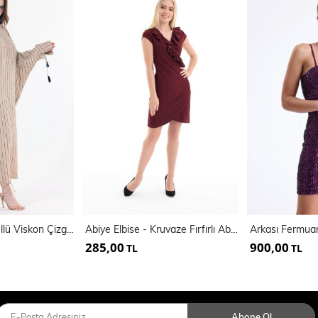
Manşetli İp Püsküllü Viskon Çizgili Kimono | KMN35613
Abiye Elbise - Kruvaze Fırfırlı Abiye Elbise | Elb31420
285,00
900,00
TL
TL
Abone Ol