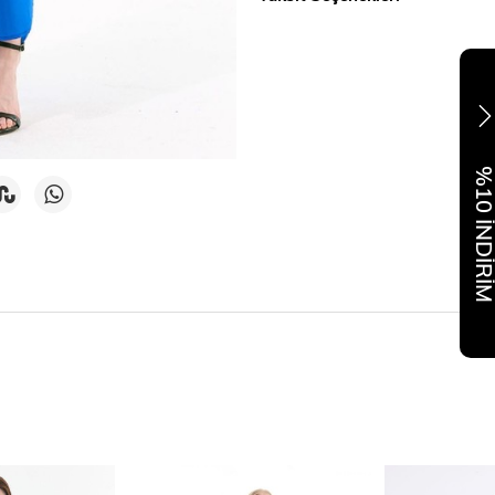
%10 İNDİR