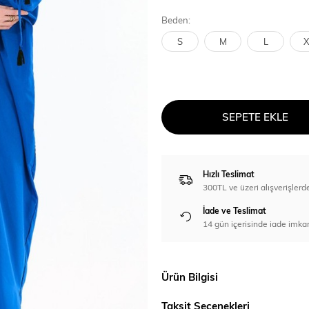
Beden:
S
M
L
X
SEPETE EKLE
Hızlı Teslimat
300TL ve üzeri alışverişl
İade ve Teslimat
14 gün içerisinde iade imka
Ürün Bilgisi
Taksit Seçenekleri