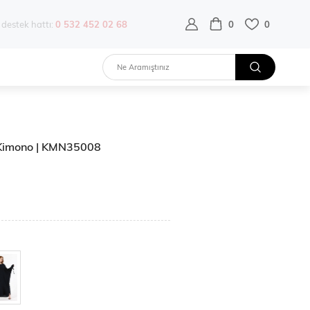
destek hattı:
0 532 452 02 68
0
0
n Kimono | KMN35008