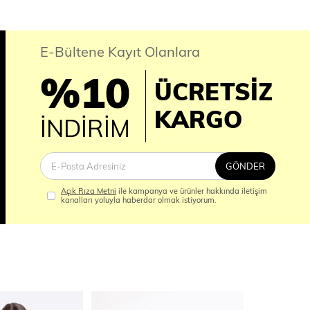
E-Bültene Kayıt Olanlara
%10
ÜCRETSİZ
İM
KARGO
İNDİRİM
GÖNDER
Açık Rıza Metni
ile kampanya ve ürünler hakkında iletişim
kanalları yoluyla haberdar olmak istiyorum.