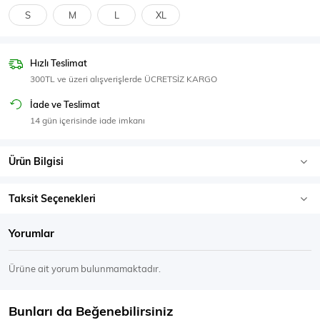
SPOR GİYİM
S
M
L
XL
Hızlı Teslimat
300TL ve üzeri alışverişlerde ÜCRETSİZ KARGO
Eşofman Üstü
Sweatshirt
İade ve Teslimat
14 gün içerisinde iade imkanı
Ürün Bilgisi
Taksit Seçenekleri
Yorumlar
Ürüne ait yorum bulunmamaktadır.
Bunları da Beğenebilirsiniz