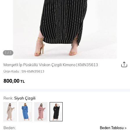
Ceket
Mont & Kaban
Yağmurluk
T-SHİRT & BLUZ
Manşetli İp Püsküllü Viskon Çizgili Kimono | KMN35613
Ürün Kodu :
SN-KMN35613
T-Shirt
Bluz
800,00
TL
BODY
Renk:
Siyah Çizgili
Body
Atlet
Crop & Büstiyer
Beden:
Beden Tablosu