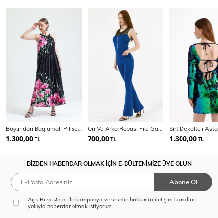
Boyundan Bağlamali Piliseli Dijital Baskili Kolsuz Saten Elbise | Elb34513
On Ve Arka Robası Fıle Garnılı Onden Fermuarlı Tulum | Tlm14625
1.300,00
700,00
1.300,00
TL
TL
TL
BİZDEN HABERDAR OLMAK İÇİN E-BÜLTENİMİZE ÜYE OLUN
Abone Ol
Açık Rıza Metni
ile kampanya ve ürünler hakkında iletişim kanalları
yoluyla haberdar olmak istiyorum.