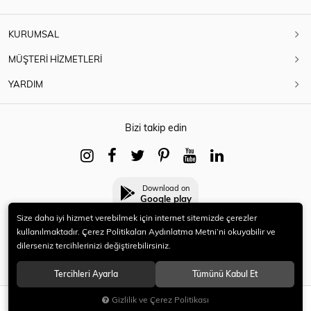
KURUMSAL
MÜŞTERİ HİZMETLERİ
YARDIM
Bizi takip edin
Download on
Google play
Size daha iyi hizmet verebilmek için internet sitemizde çerezler
kullanılmaktadır. Çerez Politikaları Aydınlatma Metni’ni okuyabilir ve
dilerseniz tercihlerinizi değiştirebilirsiniz.
© 2021 HERYENİ. Tüm hakları saklıdır.
Tercihleri Ayarla
Tümünü Kabul Et
Gizlilik ve Çerez Politikası
SEPETE EKLE