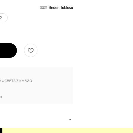
Beden Tablosu
2
erde ÜCRETSİZ KARGO
nı