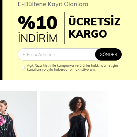
E-Bültene Kayıt Olanlara
%10
ÜCRETSİZ
İM
KARGO
İNDİRİM
GÖNDER
Açık Rıza Metni
ile kampanya ve ürünler hakkında iletişim
kanalları yoluyla haberdar olmak istiyorum.