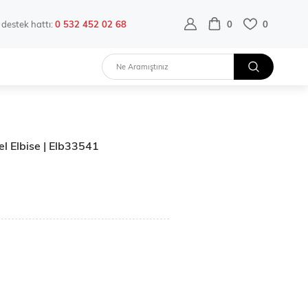
destek hattı:
0 532 452 02 68
0
0
tel Elbise | Elb33541