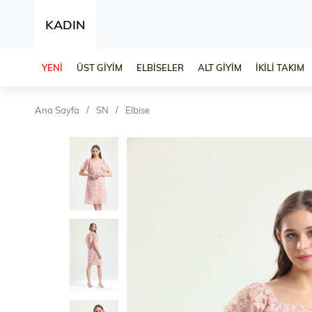
KADIN
YENİ
ÜST GİYİM
ELBİSELER
ALT GİYİM
İKİLİ TAKIM
Ana Sayfa
SN
Elbise