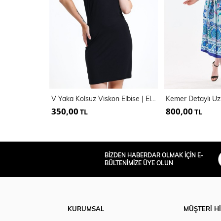
V Yaka Kolsuz Viskon Elbise | Elb35023
350,00
800,00
TL
TL
BİZDEN HABERDAR OLMAK İÇİN E-
BÜLTENİMİZE ÜYE OLUN
KURUMSAL
MÜŞTERİ H