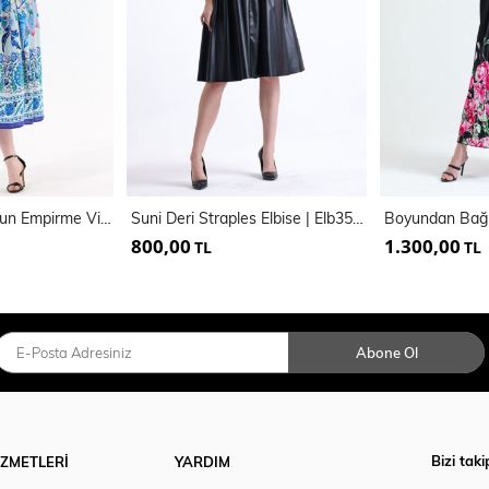
Kemer Detaylı Uzun Empirme Viskon Jile Elbise | Elb35648
Suni Deri Straples Elbise | Elb35292
800,00
1.300,00
TL
TL
Abone Ol
Bizi taki
İZMETLERİ
YARDIM