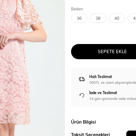
Beden:
36
38
40
4
SEPETE EKLE
Hızlı Teslimat
300TL ve üzeri alışverişl
İade ve Teslimat
14 gün içerisinde iade imka
Ürün Bilgisi
Taksit Seçenekleri