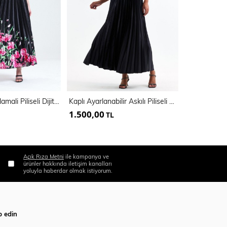
Boyundan Bağlamali Piliseli Dijital Baskili Kolsuz Saten Elbise | Elb34513
Kaplı Ayarlanabilir Askılı Piliseli Abiye Uzun Saten Elbise | Elb35410
1.500,00
1.600,00
TL
Açık Rıza Metni
ile kampanya ve
ürünler hakkında iletişim kanalları
yoluyla haberdar olmak istiyorum.
p edin