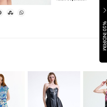
%10 İNDİR