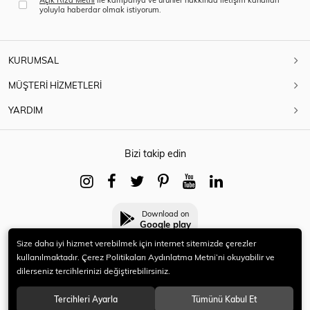
yoluyla haberdar olmak istiyorum.
KURUMSAL
MÜŞTERİ HİZMETLERİ
YARDIM
Bizi takip edin
Download on
Google play
Size daha iyi hizmet verebilmek için internet sitemizde çerezler
kullanılmaktadır. Çerez Politikaları Aydınlatma Metni’ni okuyabilir ve
dilerseniz tercihlerinizi değiştirebilirsiniz.
© 2021 HERYENİ. Tüm hakları saklıdır.
Tercihleri Ayarla
Tümünü Kabul Et