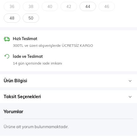
SPOR GİYİM
36
38
40
42
44
46
48
50
Hızlı Teslimat
Eşofman Üstü
Sweatshirt
300TL ve üzeri alışverişlerde ÜCRETSİZ KARGO
İade ve Teslimat
14 gün içerisinde iade imkanı
Ürün Bilgisi
Taksit Seçenekleri
Yorumlar
Ürüne ait yorum bulunmamaktadır.