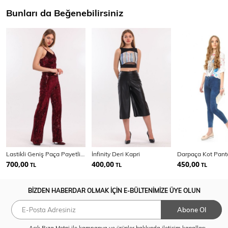
Bunları da Beğenebilirsiniz
Lastikli Geniş Paça Payetli Abiye Pantolon | Pnt33970
İnfinity Deri Kapri
700,00
400,00
450,00
TL
TL
TL
BİZDEN HABERDAR OLMAK İÇİN E-BÜLTENİMİZE ÜYE OLUN
Abone Ol
Açık Rıza Metni
ile kampanya ve ürünler hakkında iletişim kanalları