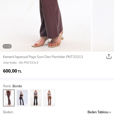
Ceket
Mont & Kaban
Yağmurluk
T-SHİRT & BLUZ
Kemerli İspanyol Paça Suni Deri Pantolon PNT33313
Ürün Kodu :
SN-PNT33313
T-Shirt
Bluz
600,00
TL
BODY
Renk:
Bordo
Body
Atlet
Crop & Büstiyer
Beden:
Beden Tablosu