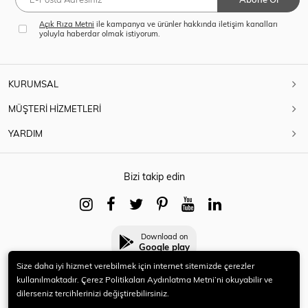
Açık Rıza Metni
ile kampanya ve ürünler hakkında iletişim kanalları
yoluyla haberdar olmak istiyorum.
KURUMSAL
MÜŞTERİ HİZMETLERİ
YARDIM
Bizi takip edin
Download on
Google play
Size daha iyi hizmet verebilmek için internet sitemizde çerezler
kullanılmaktadır. Çerez Politikaları Aydınlatma Metni’ni okuyabilir ve
dilerseniz tercihlerinizi değiştirebilirsiniz.