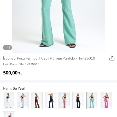
Ceket
Mont & Kaban
Yağmurluk
T-SHİRT & BLUZ
İspanyol Paça Fermuarlı Cepli Hürrem Pantolon | Pnt35010
Ürün Kodu :
SN-PNT35010
T-Shirt
Bluz
500,00
TL
BODY
Renk:
Su Yeşili
Body
Atlet
Crop & Büstiyer