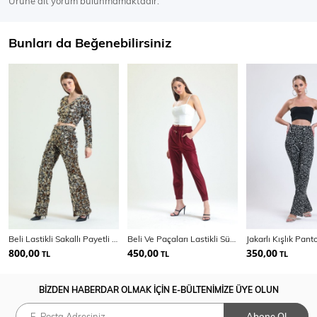
Ürüne ait yorum bulunmamaktadır.
Bunları da Beğenebilirsiniz
Beli Lastikli Sakallı Payetli Abiye Pantolon | Pnt34671
Beli Ve Paçaları Lastikli Süet Pantolon | PNT33895
800,00
450,00
350,00
TL
TL
TL
BİZDEN HABERDAR OLMAK İÇİN E-BÜLTENİMİZE ÜYE OLUN
Abone Ol