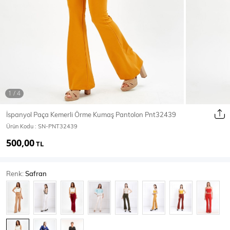
Ceket
Mont & Kaban
Yağmurluk
T-SHİRT & BLUZ
İspanyol Paça Kemerli Örme Kumaş Pantolon Pnt32439
Ürün Kodu :
SN-PNT32439
T-Shirt
Bluz
500,00
TL
BODY
Renk:
Safran
Body
Atlet
Crop & Büstiyer