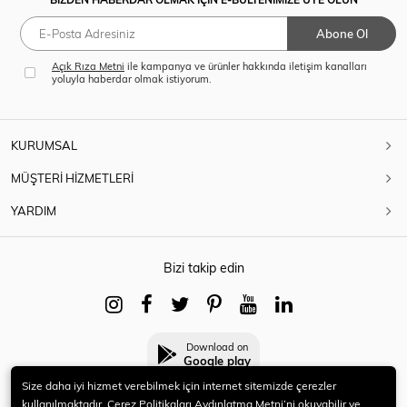
Abone Ol
Açık Rıza Metni
ile kampanya ve ürünler hakkında iletişim kanalları
yoluyla haberdar olmak istiyorum.
KURUMSAL
MÜŞTERİ HİZMETLERİ
YARDIM
Bizi takip edin
Download on
Google play
Size daha iyi hizmet verebilmek için internet sitemizde çerezler
kullanılmaktadır. Çerez Politikaları Aydınlatma Metni’ni okuyabilir ve