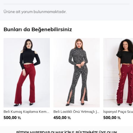
Ürüne ait yorum bulunmamaktadır.
Bunları da Beğenebilirsiniz
Beli Kumaş Kaplama Kemerli İspanyol Paça Süet | Pnt32574
Beli Lastikli Önü Yırtmaçlı Jakarlı Pantolon
500,00
450,00
500,00
TL
TL
TL
BİZDEN HABERDAR OLMAK İÇİN E-BÜLTENİMİZE ÜYE OLUN