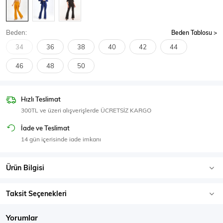
SPOR GİYİM
Beden:
Beden Tablosu
34
36
38
40
42
44
46
48
50
Eşofman Üstü
Sweatshirt
Hızlı Teslimat
300TL ve üzeri alışverişlerde ÜCRETSİZ KARGO
İade ve Teslimat
14 gün içerisinde iade imkanı
Ürün Bilgisi
Taksit Seçenekleri
Yorumlar