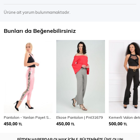
Ürüne ait yorum bulunmamaktadır.
Bunları da Beğenebilirsiniz
Pantolon - Yanları Payet Seritli Varak Pantolon
Ekose Pantolon | Pnt31679
450,00
450,00
500,00
TL
TL
TL
BİZDEN HABERDAR OLMAK İÇİN E-BÜLTENİMİZE ÜYE OLUN