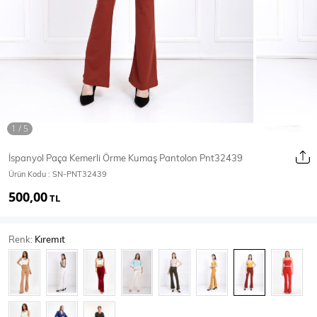
Ceket
Mont & Kaban
Yağmurluk
T-SHİRT & BLUZ
İspanyol Paça Kemerli Örme Kumaş Pantolon Pnt32439
Ürün Kodu :
SN-PNT32439
T-Shirt
Bluz
500,00
TL
BODY
Renk:
Kıremıt
Body
Atlet
Crop & Büstiyer