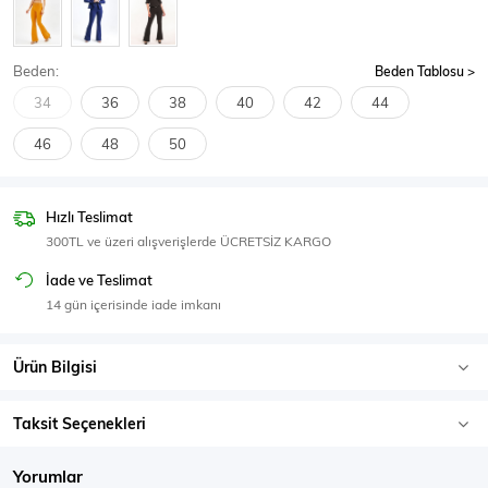
SPOR GİYİM
Beden:
Beden Tablosu
34
36
38
40
42
44
46
48
50
Eşofman Üstü
Sweatshirt
Hızlı Teslimat
300TL ve üzeri alışverişlerde ÜCRETSİZ KARGO
İade ve Teslimat
14 gün içerisinde iade imkanı
Ürün Bilgisi
Taksit Seçenekleri
Yorumlar