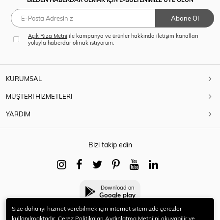
Abone Ol
Açık Rıza Metni
ile kampanya ve ürünler hakkında iletişim kanalları
yoluyla haberdar olmak istiyorum.
KURUMSAL
MÜŞTERİ HİZMETLERİ
YARDIM
Bizi takip edin
Download on
Google play
Size daha iyi hizmet verebilmek için internet sitemizde çerezler
kullanılmaktadır. Çerez Politikaları Aydınlatma Metni’ni okuyabilir ve