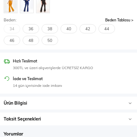
SPOR GİYİM
Beden:
Beden Tablosu
34
36
38
40
42
44
46
48
50
Eşofman Üstü
Sweatshirt
Hızlı Teslimat
300TL ve üzeri alışverişlerde ÜCRETSİZ KARGO
İade ve Teslimat
14 gün içerisinde iade imkanı
Ürün Bilgisi
Taksit Seçenekleri
Yorumlar