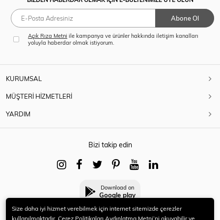
Abone Ol
Açık Rıza Metni
ile kampanya ve ürünler hakkında iletişim kanalları
yoluyla haberdar olmak istiyorum.
KURUMSAL
MÜŞTERİ HİZMETLERİ
YARDIM
Bizi takip edin
Download on
Google play
Size daha iyi hizmet verebilmek için internet sitemizde çerezler
kullanılmaktadır. Çerez Politikaları Aydınlatma Metni’ni okuyabilir ve