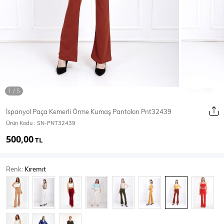
Ceket
Mont & Kaban
Yağmurluk
T-SHİRT & BLUZ
İspanyol Paça Kemerli Örme Kumaş Pantolon Pnt32439
Ürün Kodu :
SN-PNT32439
T-Shirt
Bluz
500,00
TL
BODY
Renk:
Kıremıt
Body
Atlet
Crop & Büstiyer