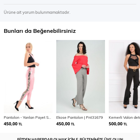
Ürüne ait yorum bulunmamaktadır.
Bunları da Beğenebilirsiniz
Pantolon - Yanları Payet Seritli Varak Pantolon
Ekose Pantolon | Pnt31679
450,00
450,00
500,00
TL
TL
TL
BİZDEN HABERDAR OLMAK İÇİN E-BÜLTENİMİZE ÜYE OLUN