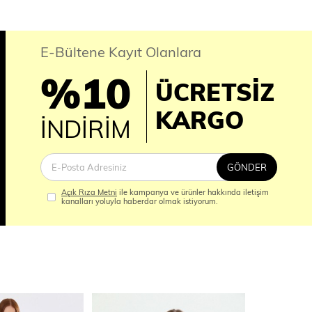
E-Bültene Kayıt Olanlara
%10
ÜCRETSİZ
İM
KARGO
İNDİRİM
GÖNDER
Açık Rıza Metni
ile kampanya ve ürünler hakkında iletişim
kanalları yoluyla haberdar olmak istiyorum.