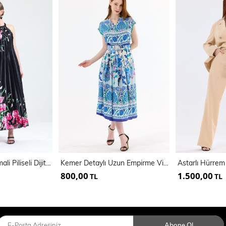
Boyundan Bağlamali Piliseli Dijital Baskili Kolsuz Saten Elbise | Elb34513
Kemer Detaylı Uzun Empirme Viskon Jile Elbise | Elb35648
800,00
1.500,00
TL
TL
Abone Ol