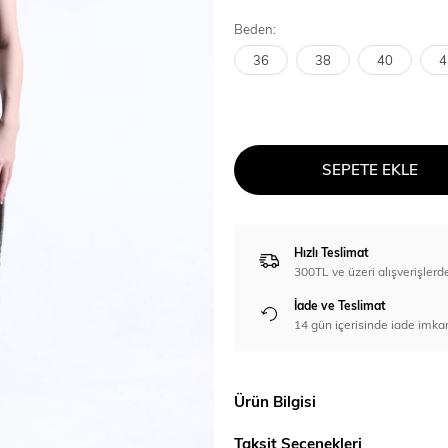
Beden:
36
38
40
4
SEPETE EKLE
Hızlı Teslimat
300TL ve üzeri alışverişl
İade ve Teslimat
14 gün içerisinde iade imka
Ürün Bilgisi
Taksit Seçenekleri