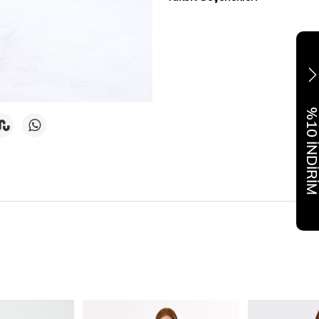
%10 İNDİR