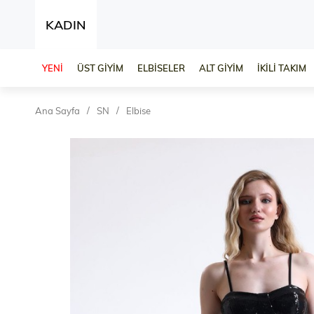
KADIN
YENİ
ÜST GİYİM
ELBİSELER
ALT GİYİM
İKİLİ TAKIM
Ana Sayfa
SN
Elbise