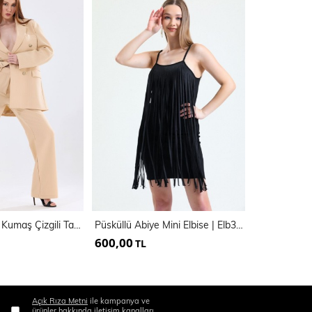
Astarlı Hürrem Kumaş Çizgili Takım Elbise | Tk35550
Püsküllü Abiye Mini Elbise | Elb34800
600,00
400,00
TL
TL
Açık Rıza Metni
ile kampanya ve
ürünler hakkında iletişim kanalları