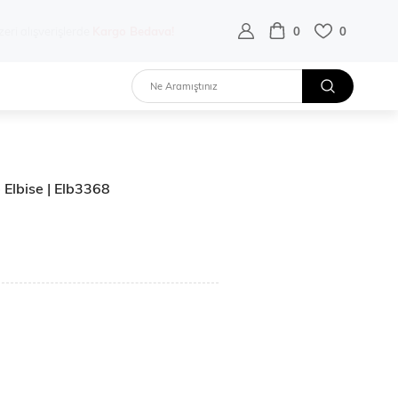
destek hattı:
0 532 452 02 68
0
0
 Elbise | Elb3368