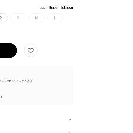
Beden Tablosu
2
S
M
L
erde ÜCRETSİZ KARGO
nı