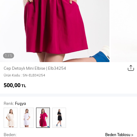
Ceket
Mont & Kaban
Yağmurluk
T-SHİRT & BLUZ
Cep Detaylı Mini Elbise | Elb34254
Ürün Kodu :
SN-ELB34254
T-Shirt
Bluz
500,00
TL
BODY
Renk:
Fuşya
Body
Atlet
Crop & Büstiyer
Beden:
Beden Tablosu