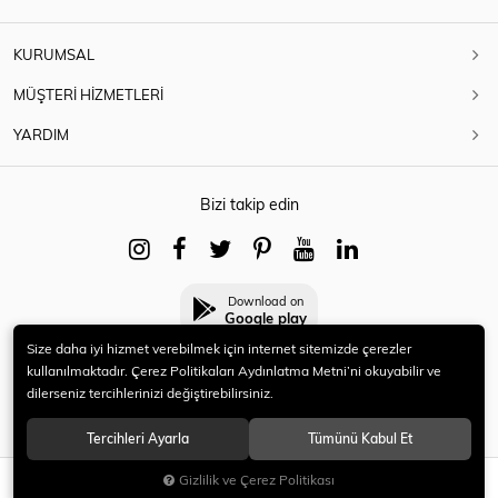
KURUMSAL
MÜŞTERİ HİZMETLERİ
YARDIM
Bizi takip edin
Download on
Google play
Size daha iyi hizmet verebilmek için internet sitemizde çerezler
kullanılmaktadır. Çerez Politikaları Aydınlatma Metni’ni okuyabilir ve
dilerseniz tercihlerinizi değiştirebilirsiniz.
© 2021 HERYENİ. Tüm hakları saklıdır.
Tercihleri Ayarla
Tümünü Kabul Et
Gizlilik ve Çerez Politikası
SEPETE EKLE