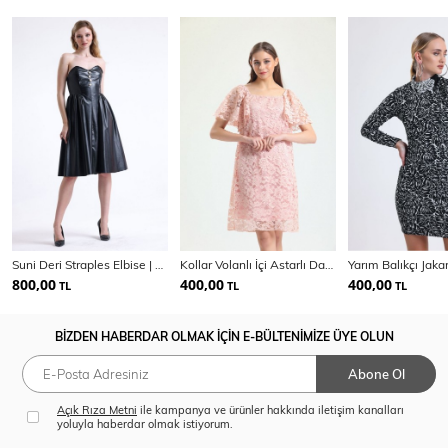
Suni Deri Straples Elbise | Elb35292
Kollar Volanlı İçi Astarlı Dantel Elbise | Elb33541
800,00
400,00
400,00
TL
TL
TL
BİZDEN HABERDAR OLMAK İÇİN E-BÜLTENİMİZE ÜYE OLUN
Abone Ol
Açık Rıza Metni
ile kampanya ve ürünler hakkında iletişim kanalları
yoluyla haberdar olmak istiyorum.