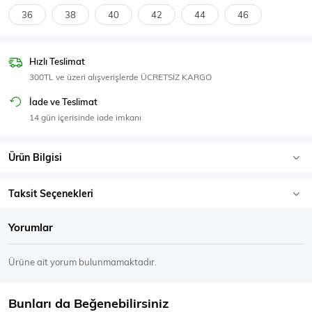
SPOR GİYİM
36
38
40
42
44
46
Hızlı Teslimat
300TL ve üzeri alışverişlerde ÜCRETSİZ KARGO
Eşofman Üstü
Sweatshirt
İade ve Teslimat
14 gün içerisinde iade imkanı
Ürün Bilgisi
Taksit Seçenekleri
Yorumlar
Ürüne ait yorum bulunmamaktadır.
Bunları da Beğenebilirsiniz