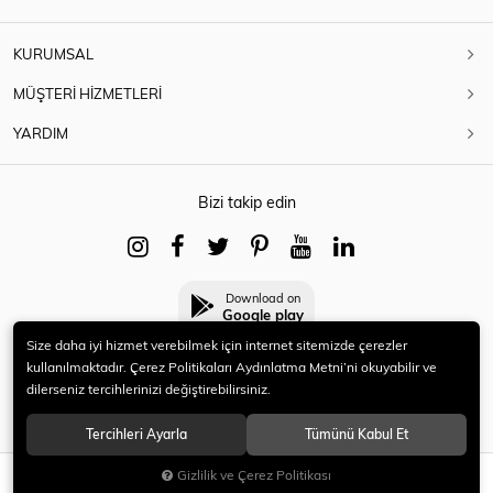
KURUMSAL
MÜŞTERİ HİZMETLERİ
YARDIM
Bizi takip edin
Download on
Google play
Size daha iyi hizmet verebilmek için internet sitemizde çerezler
kullanılmaktadır. Çerez Politikaları Aydınlatma Metni’ni okuyabilir ve
dilerseniz tercihlerinizi değiştirebilirsiniz.
© 2021 HERYENİ. Tüm hakları saklıdır.
Tercihleri Ayarla
Tümünü Kabul Et
Gizlilik ve Çerez Politikası
SEPETE EKLE