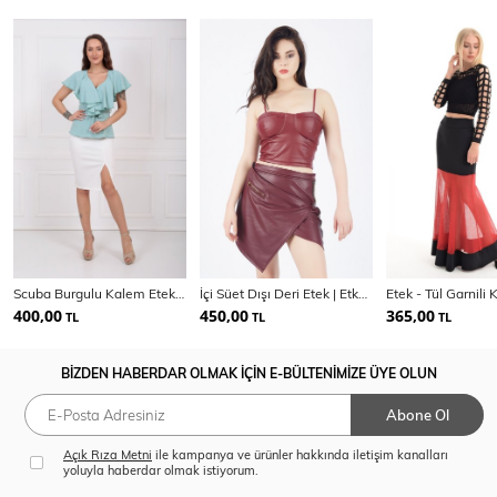
Scuba Burgulu Kalem Etek ETK32701
İçi Süet Dışı Deri Etek | Etk32339
400,00
450,00
365,00
TL
TL
TL
BİZDEN HABERDAR OLMAK İÇİN E-BÜLTENİMİZE ÜYE OLUN
Abone Ol
Açık Rıza Metni
ile kampanya ve ürünler hakkında iletişim kanalları
yoluyla haberdar olmak istiyorum.