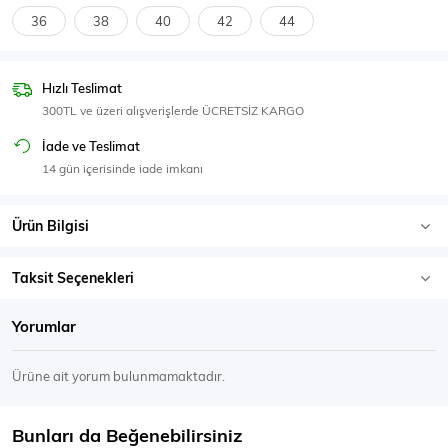
SPOR GİYİM
36
38
40
42
44
Hızlı Teslimat
300TL ve üzeri alışverişlerde ÜCRETSİZ KARGO
Eşofman Üstü
Sweatshirt
İade ve Teslimat
14 gün içerisinde iade imkanı
Ürün Bilgisi
Taksit Seçenekleri
Yorumlar
Ürüne ait yorum bulunmamaktadır.
Bunları da Beğenebilirsiniz