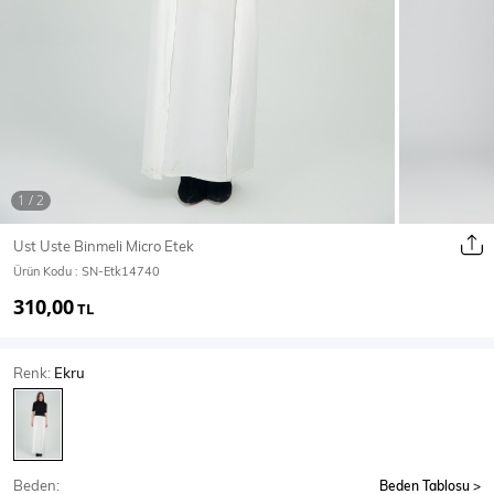
Ceket
Mont & Kaban
Yağmurluk
T-SHİRT & BLUZ
Ust Uste Binmeli Micro Etek
Ürün Kodu :
SN-Etk14740
T-Shirt
Bluz
310,00
TL
BODY
Renk:
Ekru
Body
Atlet
Crop & Büstiyer
Beden:
Beden Tablosu