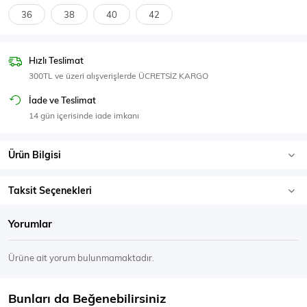
SPOR GİYİM
36
38
40
42
Hızlı Teslimat
300TL ve üzeri alışverişlerde ÜCRETSİZ KARGO
Eşofman Üstü
Sweatshirt
İade ve Teslimat
14 gün içerisinde iade imkanı
Ürün Bilgisi
Taksit Seçenekleri
Yorumlar
Ürüne ait yorum bulunmamaktadır.
Bunları da Beğenebilirsiniz