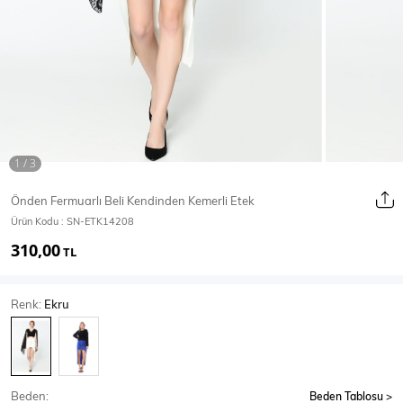
Ceket
Mont & Kaban
Yağmurluk
T-SHİRT & BLUZ
Önden Fermuarlı Beli Kendinden Kemerli Etek
Ürün Kodu :
SN-ETK14208
T-Shirt
Bluz
310,00
TL
BODY
Renk:
Ekru
Body
Atlet
Crop & Büstiyer
Beden:
Beden Tablosu