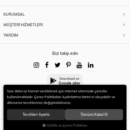
KURUMSAL
MÜŞTERİ HİZMETLERİ
YARDIM
Bizi takip edin
Download on
Google play
Size daha iyi hizmet verebilmek için internet sitemizde çerezler
kullanılmaktadır. Çerez Politikaları Aydınlatma Metni’ni okuyabilir ve
dilerseniz tercihlerinizi değiştirebilirsiniz.
© 2021 HERYENİ. Tüm hakları saklıdır.
Tercihleri Ayarla
Tümünü Kabul Et
Gizlilik ve Çerez Politikası
SEPETE EKLE