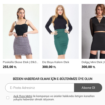
Püsküllü Ekose Etek | Etk32271
Diz Boyu Kalem Etek
Dalgıç Mini Etek |
255,00
300,00
300,00
TL
TL
TL
BİZDEN HABERDAR OLMAK İÇİN E-BÜLTENİMİZE ÜYE OLUN
Abone Ol
Açık Rıza Metni
ile kampanya ve ürünler hakkında iletişim kanalları
yoluyla haberdar olmak istiyorum.