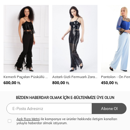
Kemerli Paçaları Püsküllü Scuba Krep Pantolon | Pnt33396
Astarlı Gizli Fermuarlı Zara Payet Pantolon | Pnt32488
600,00
800,00
450,00
TL
TL
TL
BİZDEN HABERDAR OLMAK İÇİN E-BÜLTENİMİZE ÜYE OLUN
Abone Ol
Açık Rıza Metni
ile kampanya ve ürünler hakkında iletişim kanalları
yoluyla haberdar olmak istiyorum.