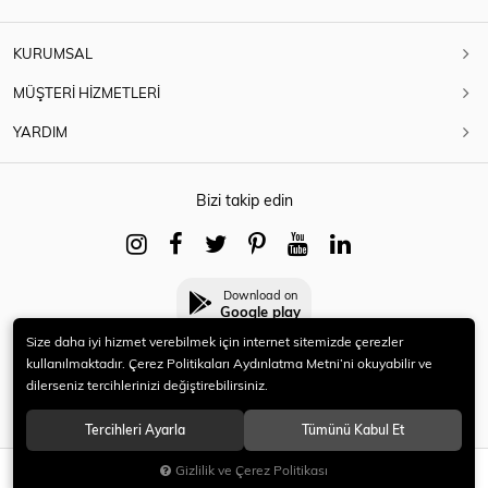
KURUMSAL
MÜŞTERİ HİZMETLERİ
YARDIM
Bizi takip edin
Download on
Google play
Size daha iyi hizmet verebilmek için internet sitemizde çerezler
kullanılmaktadır. Çerez Politikaları Aydınlatma Metni’ni okuyabilir ve
dilerseniz tercihlerinizi değiştirebilirsiniz.
© 2021 HERYENİ. Tüm hakları saklıdır.
Tercihleri Ayarla
Tümünü Kabul Et
Gizlilik ve Çerez Politikası
SEPETE EKLE