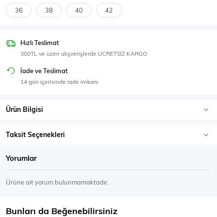
SPOR GİYİM
36
38
40
42
Hızlı Teslimat
300TL ve üzeri alışverişlerde ÜCRETSİZ KARGO
Eşofman Üstü
Sweatshirt
İade ve Teslimat
14 gün içerisinde iade imkanı
Ürün Bilgisi
Taksit Seçenekleri
Yorumlar
Ürüne ait yorum bulunmamaktadır.
Bunları da Beğenebilirsiniz