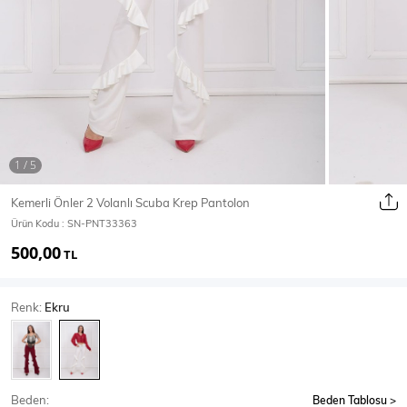
Ceket
Mont & Kaban
Yağmurluk
T-SHİRT & BLUZ
Kemerli Önler 2 Volanlı Scuba Krep Pantolon
Ürün Kodu :
SN-PNT33363
T-Shirt
Bluz
500,00
TL
BODY
Renk:
Ekru
Body
Atlet
Crop & Büstiyer
Beden:
Beden Tablosu