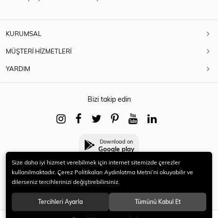
KURUMSAL
MÜŞTERİ HİZMETLERİ
YARDIM
Bizi takip edin
Download on
Google play
Size daha iyi hizmet verebilmek için internet sitemizde çerezler
kullanılmaktadır. Çerez Politikaları Aydınlatma Metni’ni okuyabilir ve
dilerseniz tercihlerinizi değiştirebilirsiniz.
© 2021 HERYENİ. Tüm hakları saklıdır.
Tercihleri Ayarla
Tümünü Kabul Et