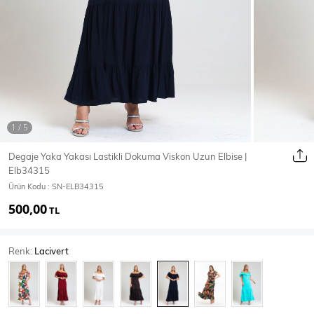
Ceket
Mont & Kaban
Yağmurluk
T-SHİRT & BLUZ
Degaje Yaka Yakası Lastikli Dokuma Viskon Uzun Elbise |
Elb34315
T-Shirt
Bluz
Ürün Kodu :
SN-ELB34315
500,00
BODY
TL
Renk:
Lacivert
Body
Atlet
Crop & Büstiyer