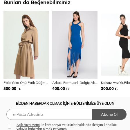
Bunları da Beğenebilirsiniz
Polo Yaka Önü Patlı Düğmeli Kemerli Uzun Kol Aerobin Elbise | Elb33577
Arkasi Fermuarlı Dalgiç Abiye Elbise | Elb14404
500,00
400,00
300,00
TL
TL
TL
BİZDEN HABERDAR OLMAK İÇİN E-BÜLTENİMİZE ÜYE OLUN
Abone Ol
Açık Rıza Metni
ile kampanya ve ürünler hakkında iletişim kanalları
yoluyla haberdar olmak istiyorum.