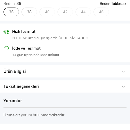
Beden:
36
Beden Tablosu
SPOR GİYİM
36
38
40
42
44
46
Hızlı Teslimat
300TL ve üzeri alışverişlerde ÜCRETSİZ KARGO
Eşofman Üstü
Sweatshirt
İade ve Teslimat
14 gün içerisinde iade imkanı
Ürün Bilgisi
Taksit Seçenekleri
Yorumlar
Ürüne ait yorum bulunmamaktadır.