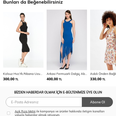
Bunları da Beğenebilirsiniz
Kolsuz Hvz.Yk.Ribana Uzun Elbise | Elb14055
Arkasi Fermuarlı Dalgiç Abiye Elbise | Elb14404
300,00
400,00
330,00
TL
TL
TL
BİZDEN HABERDAR OLMAK İÇİN E-BÜLTENİMİZE ÜYE OLUN
Abone Ol
Açık Rıza Metni
ile kampanya ve ürünler hakkında iletişim kanalları
yoluyla haberdar olmak istiyorum.