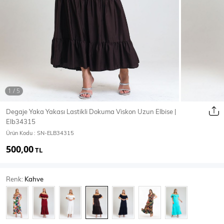
Ceket
Mont & Kaban
Yağmurluk
T-SHİRT & BLUZ
Degaje Yaka Yakası Lastikli Dokuma Viskon Uzun Elbise |
Elb34315
T-Shirt
Bluz
Ürün Kodu :
SN-ELB34315
500,00
BODY
TL
Renk:
Kahve
Body
Atlet
Crop & Büstiyer