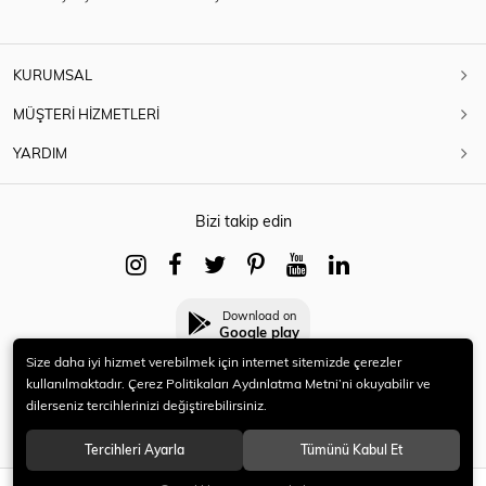
KURUMSAL
MÜŞTERİ HİZMETLERİ
YARDIM
Bizi takip edin
Download on
Google play
Size daha iyi hizmet verebilmek için internet sitemizde çerezler
kullanılmaktadır. Çerez Politikaları Aydınlatma Metni’ni okuyabilir ve
dilerseniz tercihlerinizi değiştirebilirsiniz.
© 2021 HERYENİ. Tüm hakları saklıdır.
Tercihleri Ayarla
Tümünü Kabul Et