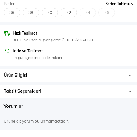
Beden:
Beden Tablosu
SPOR GİYİM
36
38
40
42
44
46
Hızlı Teslimat
300TL ve üzeri alışverişlerde ÜCRETSİZ KARGO
Eşofman Üstü
Sweatshirt
İade ve Teslimat
14 gün içerisinde iade imkanı
Ürün Bilgisi
Taksit Seçenekleri
Yorumlar
Ürüne ait yorum bulunmamaktadır.