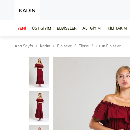
KADIN
YENİ
ÜST GİYİM
ELBİSELER
ALT GİYİM
İKİLİ TAKIM
Ana Sayfa
Kadın
Elbiseler
Elbise
Uzun Elbiseler