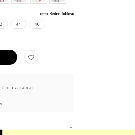
Beden Tablosu
2
44
46
erde ÜCRETSİZ KARGO
nı