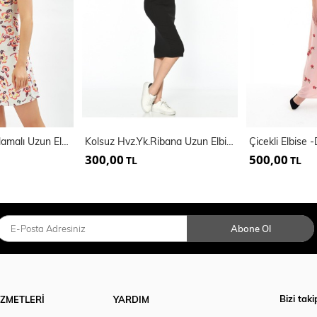
Askılı Önden Bağlamalı Uzun Elbise
Kolsuz Hvz.Yk.Ribana Uzun Elbise | Elb14055
300,00
500,00
TL
TL
Abone Ol
Bizi taki
İZMETLERİ
YARDIM