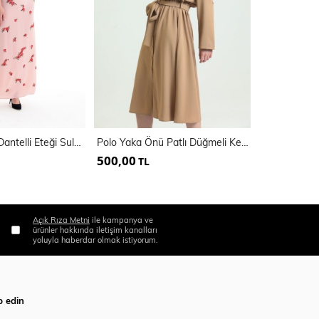
Çicekli Elbise -Dantelli Eteği Sulu Uzun Elbise
Polo Yaka Önü Patlı Düğmeli Kemerli Uzun Kol Aerobin Elbise | Elb33577
500,00
500,00
TL
TL
Açık Rıza Metni
ile kampanya ve
ürünler hakkında iletişim kanalları
yoluyla haberdar olmak istiyorum.
p edin