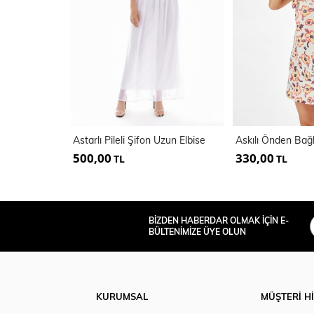
Astarlı Pileli Şifon Uzun Elbise
500,00
330,00
TL
TL
BİZDEN HABERDAR OLMAK İÇİN E-
BÜLTENİMİZE ÜYE OLUN
KURUMSAL
MÜŞTERİ H