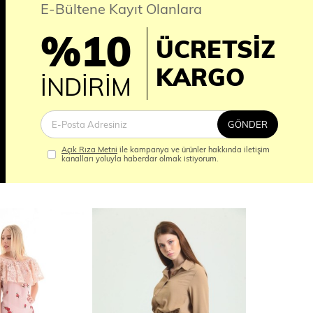
E-Bültene Kayıt Olanlara
%10
ÜCRETSİZ
İM
KARGO
İNDİRİM
GÖNDER
Açık Rıza Metni
ile kampanya ve ürünler hakkında iletişim
kanalları yoluyla haberdar olmak istiyorum.