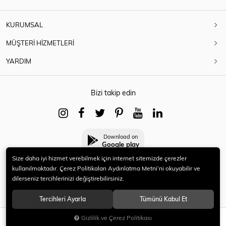
KURUMSAL
MÜŞTERİ HİZMETLERİ
YARDIM
Bizi takip edin
Download on
Google play
Size daha iyi hizmet verebilmek için internet sitemizde çerezler
kullanılmaktadır. Çerez Politikaları Aydınlatma Metni’ni okuyabilir ve
dilerseniz tercihlerinizi değiştirebilirsiniz.
© 2021 HERYENİ. Tüm hakları saklıdır.
Tercihleri Ayarla
Tümünü Kabul Et
Gizlilik ve Çerez Politikası
SEPETE EKLE