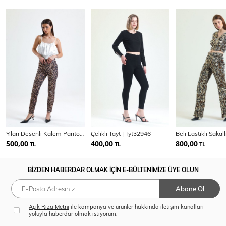
Yılan Desenli Kalem Pantolon
Çelikli Tayt | Tyt32946
500,00
400,00
800,00
TL
TL
TL
BİZDEN HABERDAR OLMAK İÇİN E-BÜLTENİMİZE ÜYE OLUN
Abone Ol
Açık Rıza Metni
ile kampanya ve ürünler hakkında iletişim kanalları
yoluyla haberdar olmak istiyorum.