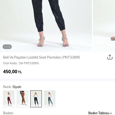
Ceket
Mont & Kaban
Yağmurluk
T-SHİRT & BLUZ
Beli Ve Paçaları Lastikli Süet Pantolon | PNT33895
Ürün Kodu :
SN-PNT33895
T-Shirt
Bluz
450,00
TL
BODY
Renk:
Siyah
Body
Atlet
Crop & Büstiyer
Beden:
Beden Tablosu