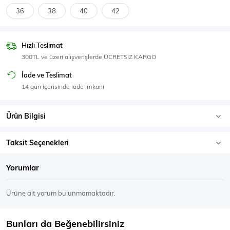
SPOR GİYİM
36
38
40
42
Hızlı Teslimat
300TL ve üzeri alışverişlerde ÜCRETSİZ KARGO
Eşofman Üstü
Sweatshirt
İade ve Teslimat
14 gün içerisinde iade imkanı
Ürün Bilgisi
Taksit Seçenekleri
Yorumlar
Ürüne ait yorum bulunmamaktadır.
Bunları da Beğenebilirsiniz