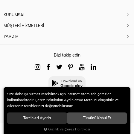
KURUMSAL
MÜŞTERİ HİZMETLERİ
YARDIM
Bizi takip edin
Download on
Google play
Size daha iyi hizmet verebilmek için internet sitemizde çerezler
kullanılmaktadır. Çerez Politikaları Aydınlatma Metni’ni okuyabilir ve
dilerseniz tercihlerinizi değiştirebilirsiniz.
© 2021 HERYENİ. Tüm hakları saklıdır.
Tercihleri Ayarla
Tümünü Kabul Et
Gizlilik ve Çerez Politikası
SEPETE EKLE