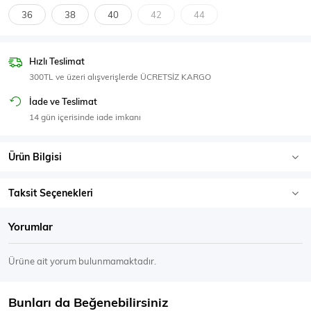
SPOR GİYİM
36
38
40
42
44
Hızlı Teslimat
300TL ve üzeri alışverişlerde ÜCRETSİZ KARGO
Eşofman Üstü
Sweatshirt
İade ve Teslimat
14 gün içerisinde iade imkanı
Ürün Bilgisi
Taksit Seçenekleri
Yorumlar
Ürüne ait yorum bulunmamaktadır.
Bunları da Beğenebilirsiniz