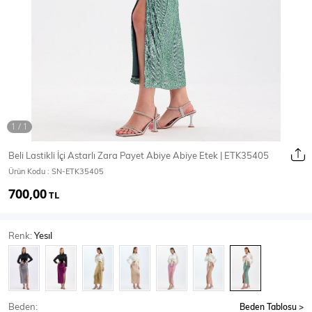
Ceket
Mont & Kaban
Yağmurluk
T-SHİRT & BLUZ
Beli Lastikli İçi Astarlı Zara Payet Abiye Abiye Etek | ETK35405
Ürün Kodu :
SN-ETK35405
T-Shirt
Bluz
700,00
TL
BODY
Renk:
Yesıl
Body
Atlet
Crop & Büstiyer
Beden:
Beden Tablosu