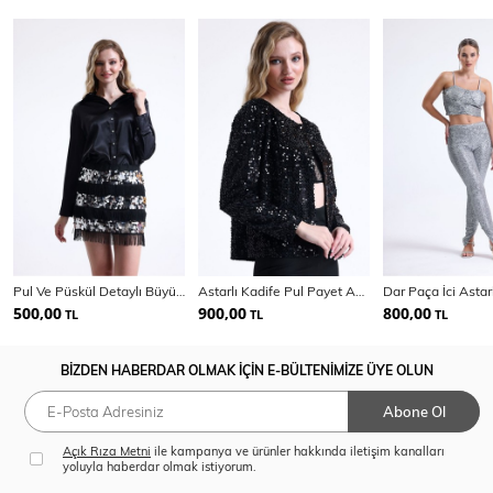
Pul Ve Püskül Detaylı Büyük Beden Abiye Mini Etek | Etk34438
Astarlı Kadife Pul Payet Abiye Ceket | Ckt 35256
500,00
900,00
800,00
TL
TL
TL
BİZDEN HABERDAR OLMAK İÇİN E-BÜLTENİMİZE ÜYE OLUN
Abone Ol
Açık Rıza Metni
ile kampanya ve ürünler hakkında iletişim kanalları
yoluyla haberdar olmak istiyorum.