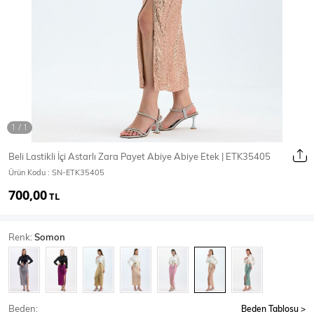
Ceket
Mont & Kaban
Yağmurluk
T-SHİRT & BLUZ
Beli Lastikli İçi Astarlı Zara Payet Abiye Abiye Etek | ETK35405
Ürün Kodu :
SN-ETK35405
T-Shirt
Bluz
700,00
TL
BODY
Renk:
Somon
Body
Atlet
Crop & Büstiyer
Beden:
Beden Tablosu