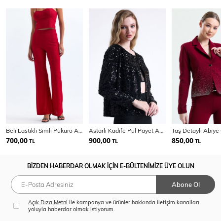
Beli Lastikli Simli Pukuro Abiye Pantolon | Pnt35399
Astarlı Kadife Pul Payet Abiye Ceket | Ckt 35256
700,00
900,00
850,00
TL
TL
TL
BİZDEN HABERDAR OLMAK İÇİN E-BÜLTENİMİZE ÜYE OLUN
Abone Ol
Açık Rıza Metni
ile kampanya ve ürünler hakkında iletişim kanalları
yoluyla haberdar olmak istiyorum.