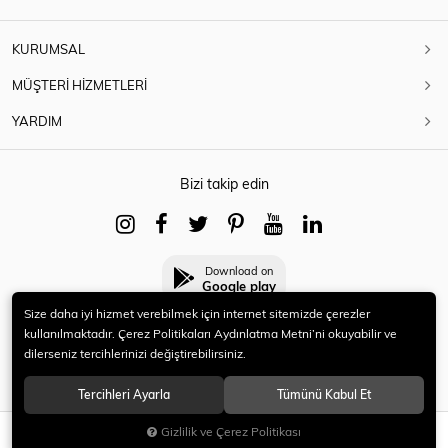
KURUMSAL
MÜŞTERİ HİZMETLERİ
YARDIM
Bizi takip edin
Download on
Google play
Size daha iyi hizmet verebilmek için internet sitemizde çerezler
kullanılmaktadır. Çerez Politikaları Aydınlatma Metni’ni okuyabilir ve
dilerseniz tercihlerinizi değiştirebilirsiniz.
© 2021 HERYENİ. Tüm hakları saklıdır.
Tercihleri Ayarla
Tümünü Kabul Et
Gizlilik ve Çerez Politikası
SEPETE EKLE