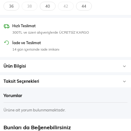
SPOR GİYİM
36
38
40
42
44
Hızlı Teslimat
300TL ve üzeri alışverişlerde ÜCRETSİZ KARGO
Eşofman Üstü
Sweatshirt
İade ve Teslimat
14 gün içerisinde iade imkanı
Ürün Bilgisi
Taksit Seçenekleri
Yorumlar
Ürüne ait yorum bulunmamaktadır.
Bunları da Beğenebilirsiniz