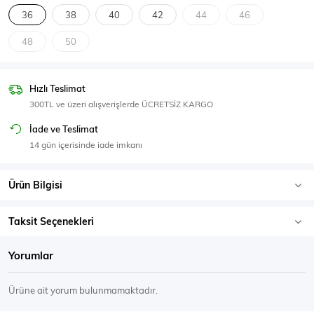
SPOR GİYİM
36
38
40
42
44
46
48
50
Hızlı Teslimat
Eşofman Üstü
Sweatshirt
300TL ve üzeri alışverişlerde ÜCRETSİZ KARGO
İade ve Teslimat
14 gün içerisinde iade imkanı
Ürün Bilgisi
Taksit Seçenekleri
Yorumlar
Ürüne ait yorum bulunmamaktadır.