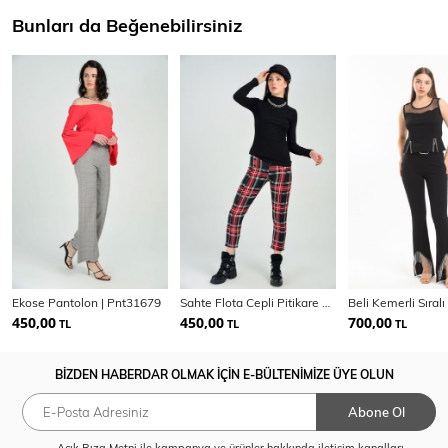
Bunları da Beğenebilirsiniz
Ekose Pantolon | Pnt31679
Sahte Flota Cepli Pitikare Pantolon
450,00
450,00
700,00
TL
TL
TL
BİZDEN HABERDAR OLMAK İÇİN E-BÜLTENİMİZE ÜYE OLUN
Abone Ol
Açık Rıza Metni
ile kampanya ve ürünler hakkında iletişim kanalları