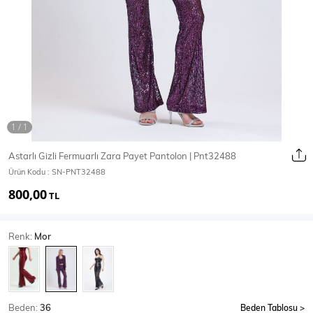
Ceket
Mont & Kaban
Yağmurluk
T-SHİRT & BLUZ
Astarlı Gizli Fermuarlı Zara Payet Pantolon | Pnt32488
Ürün Kodu :
SN-PNT32488
T-Shirt
Bluz
800,00
TL
BODY
Renk:
Mor
Body
Atlet
Crop & Büstiyer
Beden:
36
Beden Tablosu