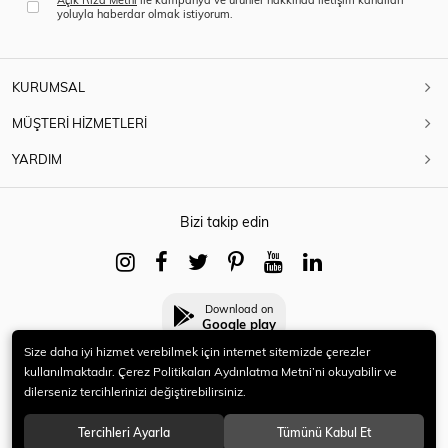
yoluyla haberdar olmak istiyorum.
KURUMSAL
MÜŞTERİ HİZMETLERİ
YARDIM
Bizi takip edin
Download on
Google play
Size daha iyi hizmet verebilmek için internet sitemizde çerezler
kullanılmaktadır. Çerez Politikaları Aydınlatma Metni’ni okuyabilir ve
dilerseniz tercihlerinizi değiştirebilirsiniz.
© 2021 HERYENİ. Tüm hakları saklıdır.
Tercihleri Ayarla
Tümünü Kabul Et