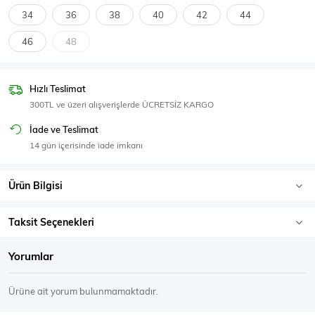
SPOR GİYİM
34
36
38
40
42
44
46
48
Hızlı Teslimat
Eşofman Üstü
Sweatshirt
300TL ve üzeri alışverişlerde ÜCRETSİZ KARGO
İade ve Teslimat
14 gün içerisinde iade imkanı
Ürün Bilgisi
Taksit Seçenekleri
Yorumlar
Ürüne ait yorum bulunmamaktadır.