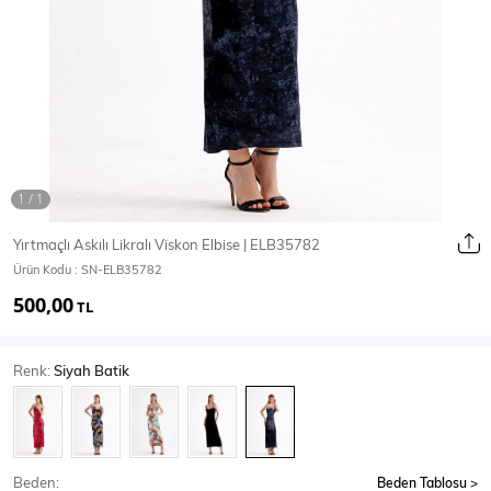
Ceket
Mont & Kaban
Yağmurluk
T-SHİRT & BLUZ
Yırtmaçlı Askılı Likralı Viskon Elbise | ELB35782
Ürün Kodu :
SN-ELB35782
T-Shirt
Bluz
500,00
TL
BODY
Renk:
Siyah Batik
Body
Atlet
Crop & Büstiyer
Beden:
Beden Tablosu