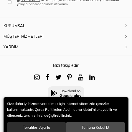
yoluyla haberdar olmak istiyorum.
KURUMSAL
MÜŞTERİ HİZMETLERİ
YARDIM
Bizi takip edin
Download on
Google play
Size daha iyi hizmet verebilmek için internet sitemizde çerezler
kullanılmaktadır. Çerez Politikaları Aydınlatma Metni’ni okuyabilir ve
dilerseniz tercihlerinizi değiştirebilirsiniz.
© 2021 HERYENİ. Tüm hakları saklıdır.
Tercihleri Ayarla
Tümünü Kabul Et