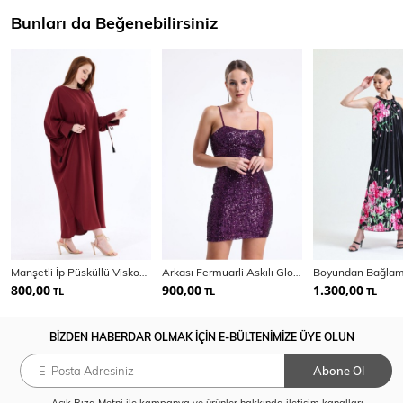
Bunları da Beğenebilirsiniz
Manşetli İp Püsküllü Viskon Kimono | KMN35008
Arkası Fermuarli Askılı Gloplu Payet Elbise | Elb35062
800,00
900,00
1.300,00
TL
TL
TL
BİZDEN HABERDAR OLMAK İÇİN E-BÜLTENİMİZE ÜYE OLUN
Abone Ol
Açık Rıza Metni
ile kampanya ve ürünler hakkında iletişim kanalları