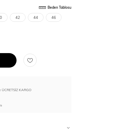
Beden Tablosu
0
42
44
46
erde ÜCRETSİZ KARGO
nı