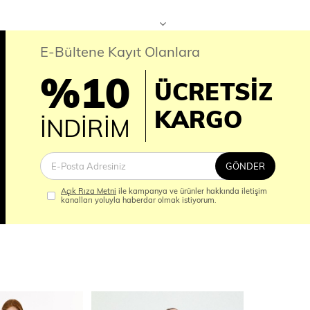
E-Bültene Kayıt Olanlara
%10
ÜCRETSİZ
İM
KARGO
İNDİRİM
GÖNDER
Açık Rıza Metni
ile kampanya ve ürünler hakkında iletişim
kanalları yoluyla haberdar olmak istiyorum.