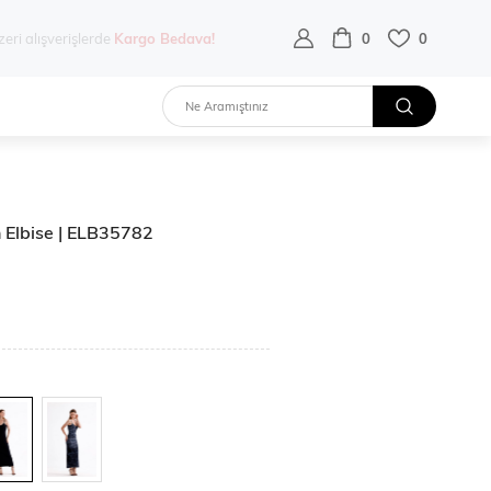
destek hattı:
0 532 452 02 68
0
0
on Elbise | ELB35782