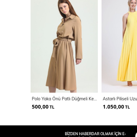
Polo Yaka Önü Patlı Düğmeli Kemerli Uzun Kol Aerobin Elbise | Elb33577
500,00
1.050,00
TL
TL
BİZDEN HABERDAR OLMAK İÇİN E-