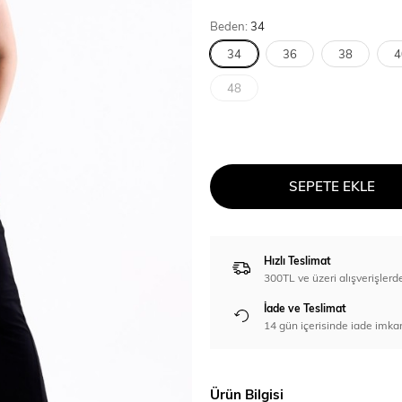
Beden:
34
34
36
38
4
48
SEPETE EKLE
Hızlı Teslimat
300TL ve üzeri alışverişl
İade ve Teslimat
14 gün içerisinde iade imka
Ürün Bilgisi