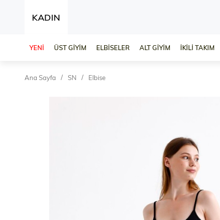
KADIN
YENİ
ÜST GİYİM
ELBİSELER
ALT GİYİM
İKİLİ TAKIM
Ana Sayfa
SN
Elbise