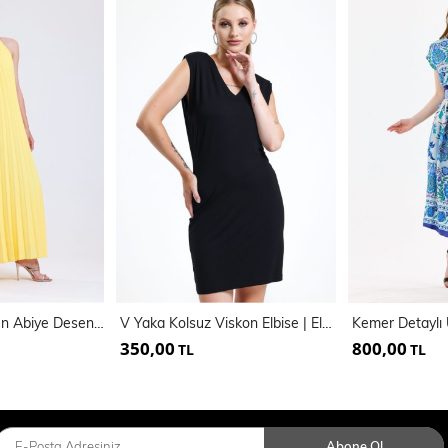
Astarlı Piliseli Uzun Abiye Desenli Şifon Elbise | ELB3512
V Yaka Kolsuz Viskon Elbise | Elb35023
350,00
800,00
TL
TL
Abone Ol