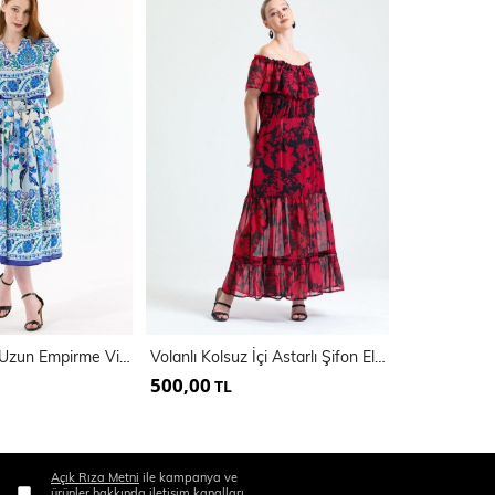
Kemer Detaylı Uzun Empirme Viskon Jile Elbise | Elb35648
Volanlı Kolsuz İçi Astarlı Şifon Elbise | Elb34301
500,00
400,00
TL
TL
Açık Rıza Metni
ile kampanya ve
ürünler hakkında iletişim kanalları