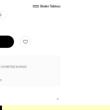
Beden Tablosu
2
erde ÜCRETSİZ KARGO
nı