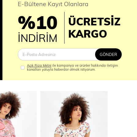
E-Bültene Kayıt Olanlara
%10
ÜCRETSİZ
İM
KARGO
İNDİRİM
GÖNDER
Açık Rıza Metni
ile kampanya ve ürünler hakkında iletişim
kanalları yoluyla haberdar olmak istiyorum.