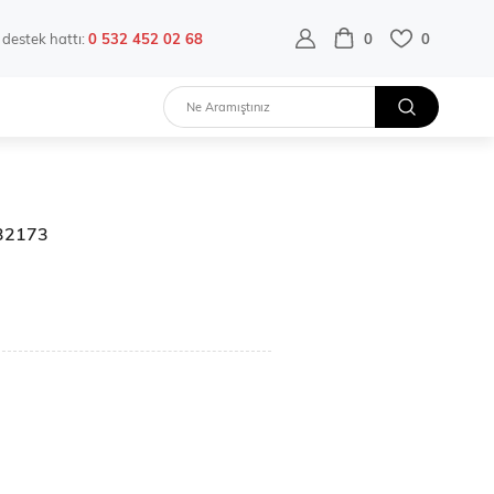
destek hattı:
0 532 452 02 68
0
0
b32173