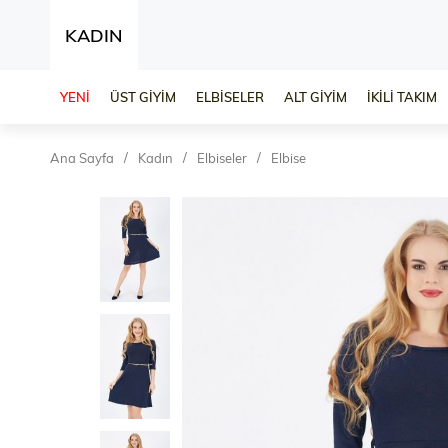
KADIN
YENİ
ÜST GİYİM
ELBİSELER
ALT GİYİM
İKİLİ TAKIM
Ana Sayfa
Kadın
Elbiseler
Elbise