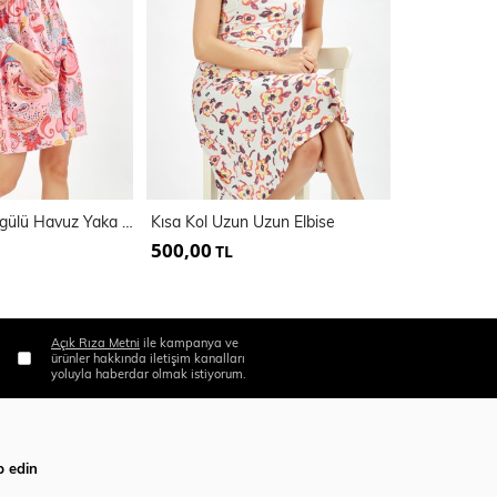
Göğüs Alti Büzgülü Havuz Yaka Desenli Elbise_Elb32126
Kısa Kol Uzun Uzun Elbise
500,00
365,00
TL
TL
Açık Rıza Metni
ile kampanya ve
ürünler hakkında iletişim kanalları
yoluyla haberdar olmak istiyorum.
p edin