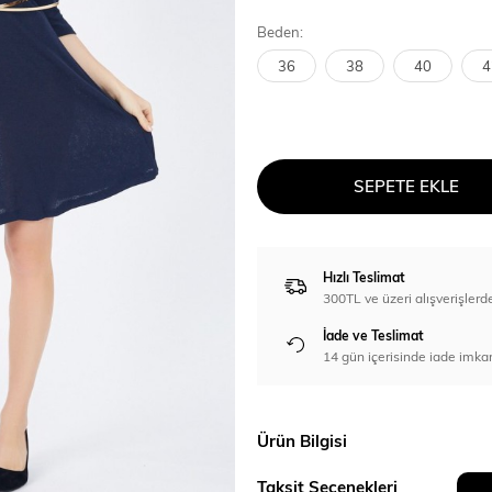
Beden:
36
38
40
4
SEPETE EKLE
Hızlı Teslimat
300TL ve üzeri alışverişl
İade ve Teslimat
14 gün içerisinde iade imka
Ürün Bilgisi
Taksit Seçenekleri