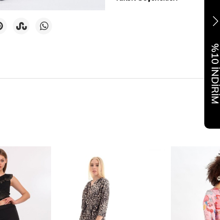
%10 İNDİR