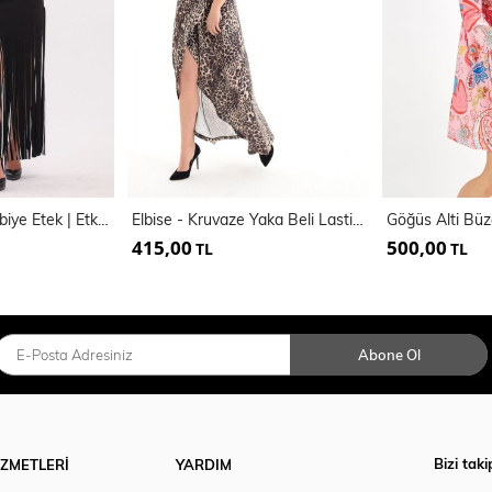
Püsküllü Scuba Abiye Etek | Etk33855
Elbise - Kruvaze Yaka Beli Lastikli Elbise
415,00
500,00
TL
TL
Abone Ol
Bizi taki
İZMETLERİ
YARDIM