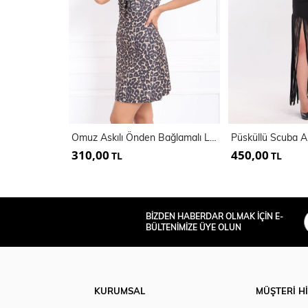
Omuz Askılı Önden Bağlamalı Leopar Elbise
310,00
450,00
TL
TL
BİZDEN HABERDAR OLMAK İÇİN E-
BÜLTENİMİZE ÜYE OLUN
KURUMSAL
MÜŞTERİ H