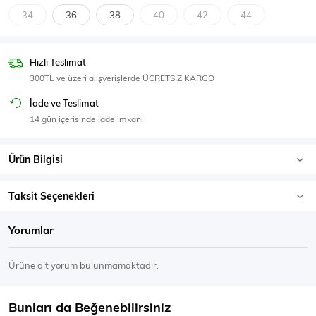
SPOR GİYİM
34
36
38
40
42
44
Hızlı Teslimat
300TL ve üzeri alışverişlerde ÜCRETSİZ KARGO
Eşofman Üstü
Sweatshirt
İade ve Teslimat
14 gün içerisinde iade imkanı
Ürün Bilgisi
Taksit Seçenekleri
Yorumlar
Ürüne ait yorum bulunmamaktadır.
Bunları da Beğenebilirsiniz