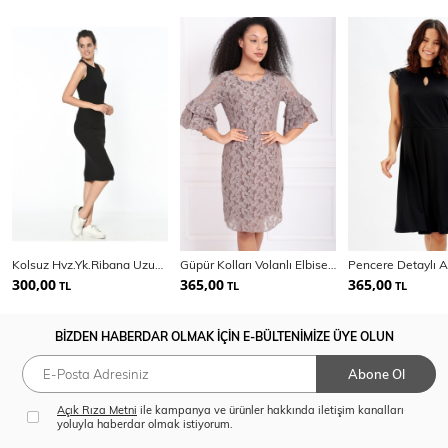
Kolsuz Hvz.Yk.Ribana Uzun Elbise | Elb14055
Güpür Kolları Volanlı Elbise | Elb31293
300,00
365,00
365,00
TL
TL
TL
BİZDEN HABERDAR OLMAK İÇİN E-BÜLTENİMİZE ÜYE OLUN
Abone Ol
Açık Rıza Metni
ile kampanya ve ürünler hakkında iletişim kanalları
yoluyla haberdar olmak istiyorum.