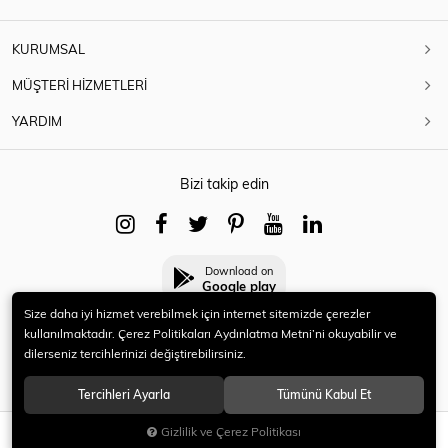
KURUMSAL
MÜŞTERİ HİZMETLERİ
YARDIM
Bizi takip edin
Download on
Google play
Size daha iyi hizmet verebilmek için internet sitemizde çerezler
kullanılmaktadır. Çerez Politikaları Aydınlatma Metni’ni okuyabilir ve
dilerseniz tercihlerinizi değiştirebilirsiniz.
© 2021 HERYENİ. Tüm hakları saklıdır.
Tercihleri Ayarla
Tümünü Kabul Et
Gizlilik ve Çerez Politikası
SEPETE EKLE