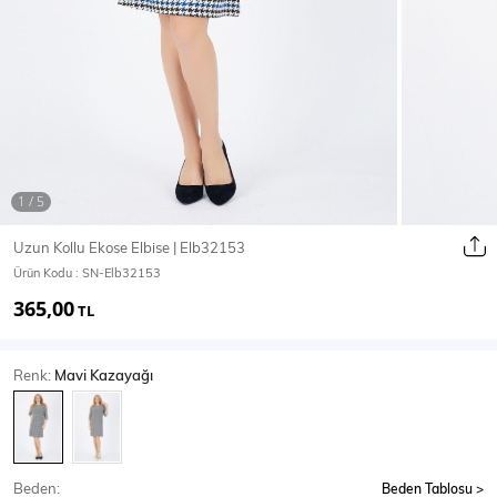
Ceket
Mont & Kaban
Yağmurluk
T-SHİRT & BLUZ
Uzun Kollu Ekose Elbise | Elb32153
Ürün Kodu :
SN-Elb32153
T-Shirt
Bluz
365,00
TL
BODY
Renk:
Mavi Kazayağı
Body
Atlet
Crop & Büstiyer
Beden:
Beden Tablosu