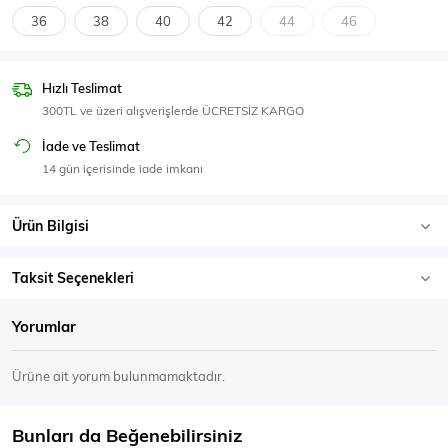
SPOR GİYİM
36
38
40
42
44
46
Hızlı Teslimat
300TL ve üzeri alışverişlerde ÜCRETSİZ KARGO
Eşofman Üstü
Sweatshirt
İade ve Teslimat
14 gün içerisinde iade imkanı
Ürün Bilgisi
Taksit Seçenekleri
Yorumlar
Ürüne ait yorum bulunmamaktadır.
Bunları da Beğenebilirsiniz