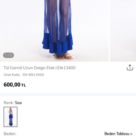
Ceket
Mont & Kaban
Yağmurluk
T-SHİRT & BLUZ
Tül Garnili Uzun Dalgic Etek | Etk13400
Ürün Kodu :
SN-Etk13400
T-Shirt
Bluz
600,00
TL
BODY
Renk:
Sax
Body
Atlet
Crop & Büstiyer
Beden:
Beden Tablosu