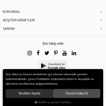
KURUMSAL
MÜŞTERİ HİZMETLERİ
YARDIM
Bizi takip edin
Download on
Google play
Size daha iyi hizmet verebilmek için internet sitemizde çerezler
kullanılmaktadır. Çerez Politikaları Aydınlatma Metni’ni okuyabilir ve
dilerseniz tercihlerinizi değiştirebilirsiniz.
© 2021 HERYENİ. Tüm hakları saklıdır.
Tercihleri Ayarla
Tümünü Kabul Et
Gizlilik ve Çerez Politikası
SEPETE EKLE