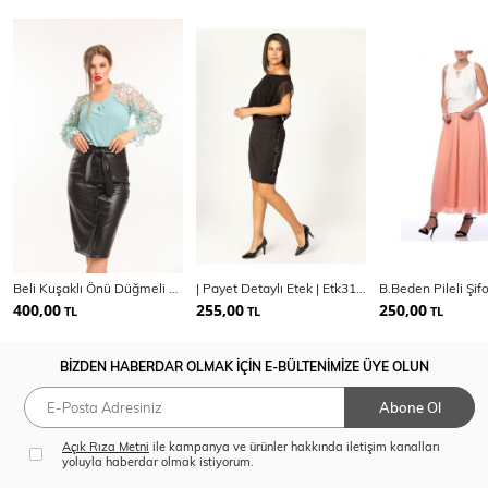
Beli Kuşaklı Önü Düğmeli Deri Etek | ETK33549
| Payet Detaylı Etek | Etk31202
400,00
255,00
250,00
TL
TL
TL
BİZDEN HABERDAR OLMAK İÇİN E-BÜLTENİMİZE ÜYE OLUN
Abone Ol
Açık Rıza Metni
ile kampanya ve ürünler hakkında iletişim kanalları
yoluyla haberdar olmak istiyorum.