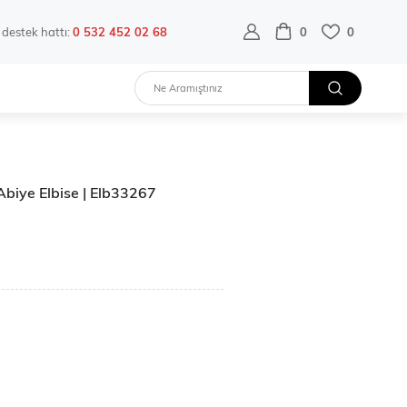
destek hattı:
0 532 452 02 68
0
0
Abiye Elbise | Elb33267