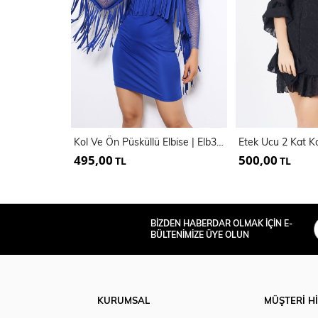
Kol Ve Ön Püsküllü Elbise | Elb31490
495,00
500,00
TL
TL
BİZDEN HABERDAR OLMAK İÇİN E-
BÜLTENİMİZE ÜYE OLUN
KURUMSAL
MÜŞTERİ H