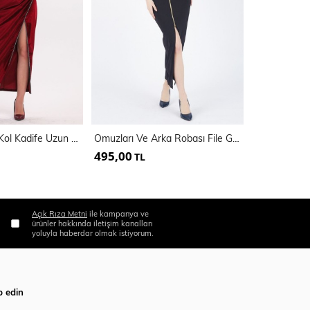
Kruvaze Uzun Kol Kadife Uzun Abiye Elbise | Elb33852
Omuzları Ve Arka Robası File Garnili Candy Elbise
File Elbıse |
495,00
500,00
TL
TL
Açık Rıza Metni
ile kampanya ve
ürünler hakkında iletişim kanalları
yoluyla haberdar olmak istiyorum.
p edin