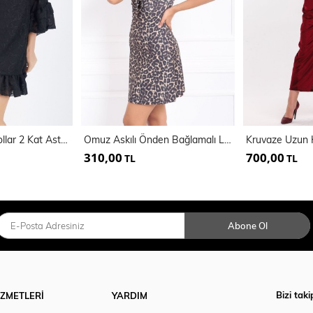
Etek Ucu 2 Kat Kollar 2 Kat Astarli Şifon Elbise
Omuz Askılı Önden Bağlamalı Leopar Elbise
310,00
700,00
TL
TL
Abone Ol
Bizi taki
İZMETLERİ
YARDIM