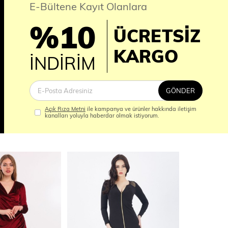
E-Bültene Kayıt Olanlara
%10
ÜCRETSİZ
İM
KARGO
İNDİRİM
GÖNDER
Açık Rıza Metni
ile kampanya ve ürünler hakkında iletişim
kanalları yoluyla haberdar olmak istiyorum.