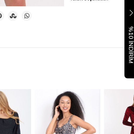
%10 İNDİR