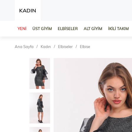
KADIN
YENİ
ÜST GİYİM
ELBİSELER
ALT GİYİM
İKİLİ TAKIM
Ana Sayfa
Kadın
Elbiseler
Elbise