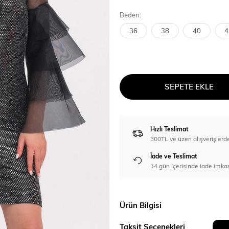
Beden:
36
38
40
4
SEPETE EKLE
Hızlı Teslimat
300TL ve üzeri alışverişl
İade ve Teslimat
14 gün içerisinde iade imka
Ürün Bilgisi
Taksit Seçenekleri