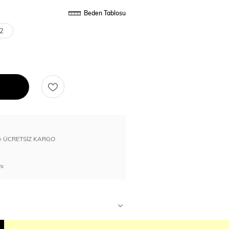
Beden Tablosu
2
erde ÜCRETSİZ KARGO
nı