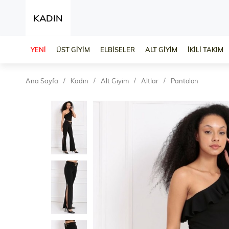
KADIN
YENİ
ÜST GİYİM
ELBİSELER
ALT GİYİM
İKİLİ TAKIM
Ana Sayfa
Kadın
Alt Giyim
Altlar
Pantolon