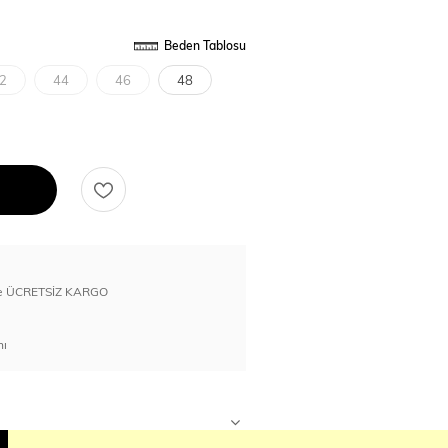
Beden Tablosu
2
44
46
48
erde ÜCRETSİZ KARGO
nı