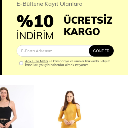
E-Bültene Kayıt Olanlara
%10
ÜCRETSİZ
İM
KARGO
İNDİRİM
GÖNDER
Açık Rıza Metni
ile kampanya ve ürünler hakkında iletişim
kanalları yoluyla haberdar olmak istiyorum.