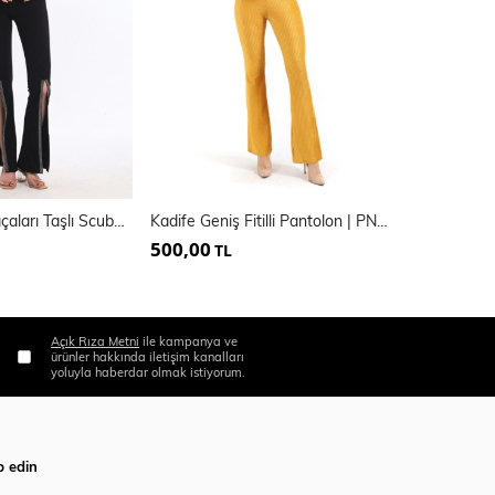
Beli Kemerli Paçaları Taşlı Scuba Krep Abiye Pantolon | Pnt34185
Kadife Geniş Fitilli Pantolon | PNT32407
500,00
450,00
TL
TL
Açık Rıza Metni
ile kampanya ve
ürünler hakkında iletişim kanalları
yoluyla haberdar olmak istiyorum.
p edin