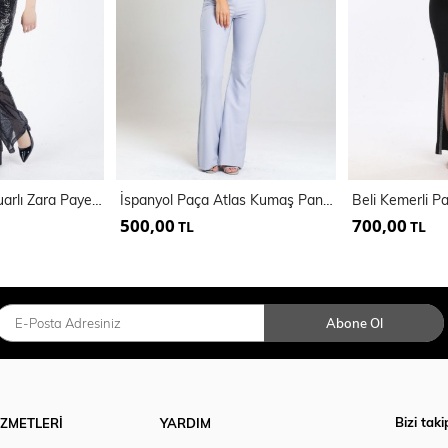
Astarlı Gizli Fermuarlı Zara Payet Pantolon | Pnt32488
İspanyol Paça Atlas Kumaş Pantolon | Pnt32926
500,00
700,00
TL
TL
Abone Ol
Bizi taki
İZMETLERİ
YARDIM