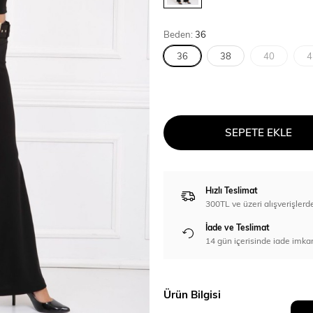
Beden:
36
36
38
40
4
SEPETE EKLE
Hızlı Teslimat
300TL ve üzeri alışverişl
İade ve Teslimat
14 gün içerisinde iade imka
Ürün Bilgisi