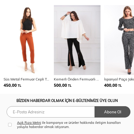
Süs Metal Fermuar Cepli Twin Krep Pantolon
Kemerli Önden Fermuarlı Scuba Krep Pantolon PNT33379
450,00
500,00
400,00
TL
TL
TL
BİZDEN HABERDAR OLMAK İÇİN E-BÜLTENİMİZE ÜYE OLUN
Abone Ol
Açık Rıza Metni
ile kampanya ve ürünler hakkında iletişim kanalları
yoluyla haberdar olmak istiyorum.