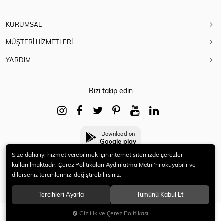
KURUMSAL
MÜŞTERİ HİZMETLERİ
YARDIM
Bizi takip edin
Download on
Google play
Size daha iyi hizmet verebilmek için internet sitemizde çerezler
kullanılmaktadır. Çerez Politikaları Aydınlatma Metni’ni okuyabilir ve
dilerseniz tercihlerinizi değiştirebilirsiniz.
© 2021 HERYENİ. Tüm hakları saklıdır.
Tercihleri Ayarla
Tümünü Kabul Et
Gizlilik ve Çerez Politikası
SEPETE EKLE