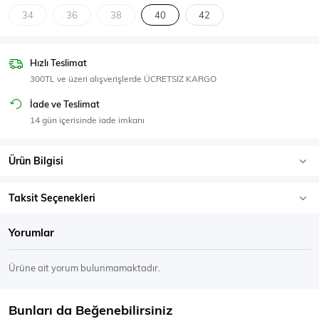
SPOR GİYİM
34
36
38
40
42
Hızlı Teslimat
300TL ve üzeri alışverişlerde ÜCRETSİZ KARGO
Eşofman Üstü
Sweatshirt
İade ve Teslimat
14 gün içerisinde iade imkanı
Ürün Bilgisi
Taksit Seçenekleri
Yorumlar
Ürüne ait yorum bulunmamaktadır.
Bunları da Beğenebilirsiniz