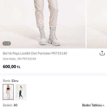
Ceket
Mont & Kaban
Yağmurluk
T-SHİRT & BLUZ
Bel Ve Paça Lastikli Deri Pantolon PNT33140
Ürün Kodu :
SN-PNT33140
T-Shirt
Bluz
600,00
TL
BODY
Renk:
Ekru
Body
Atlet
Crop & Büstiyer
Beden:
40
Beden Tablosu