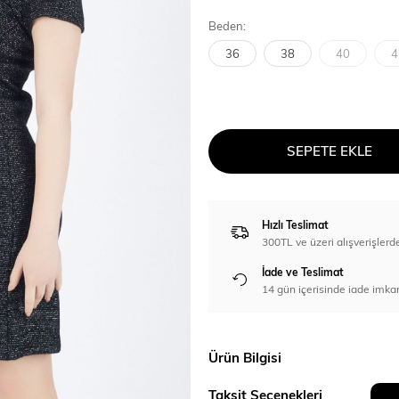
Beden:
36
38
40
4
SEPETE EKLE
Hızlı Teslimat
300TL ve üzeri alışverişl
İade ve Teslimat
14 gün içerisinde iade imka
Ürün Bilgisi
Taksit Seçenekleri