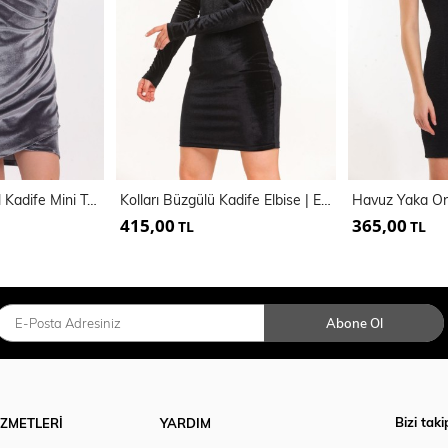
Kruvaze Uzun Kol Kadife Mini Taşlı Abiye Elbise
Kolları Büzgülü Kadife Elbise | ELB33265
415,00
365,00
TL
TL
Abone Ol
Bizi taki
İZMETLERİ
YARDIM