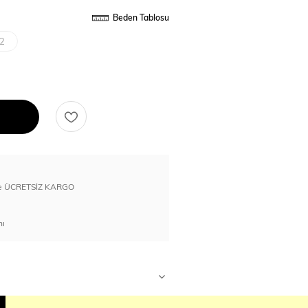
Beden Tablosu
2
erde ÜCRETSİZ KARGO
nı