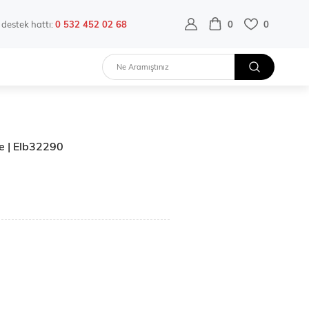
destek hattı:
0 532 452 02 68
0
0
se | Elb32290