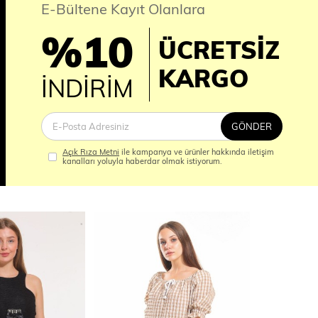
E-Bültene Kayıt Olanlara
%10
ÜCRETSİZ
İM
KARGO
İNDİRİM
GÖNDER
Açık Rıza Metni
ile kampanya ve ürünler hakkında iletişim
kanalları yoluyla haberdar olmak istiyorum.