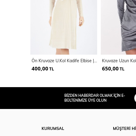
Ön Kruvaze U.Kol Kadife Elbise | Elb32410
400,00
650,00
TL
TL
BİZDEN HABERDAR OLMAK İÇİN E-
BÜLTENİMİZE ÜYE OLUN
KURUMSAL
MÜŞTERİ H