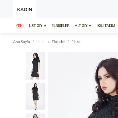
KADIN
YENİ
ÜST GİYİM
ELBİSELER
ALT GİYİM
İKİLİ TAKIM
Ana Sayfa
Kadın
Elbiseler
Elbise