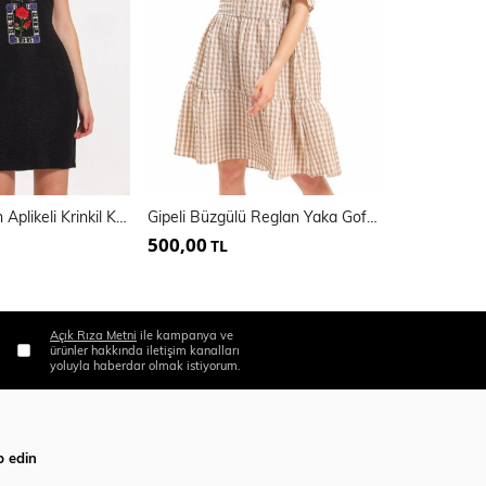
Havuz Yaka On Aplikeli Krinkil Kosuz Elbise
Gipeli Büzgülü Reglan Yaka Gofre Elbise | Elb33651
İci Astarlı 
500,00
500,00
TL
TL
Açık Rıza Metni
ile kampanya ve
ürünler hakkında iletişim kanalları
yoluyla haberdar olmak istiyorum.
p edin