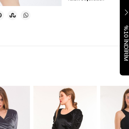
%10 İNDİR