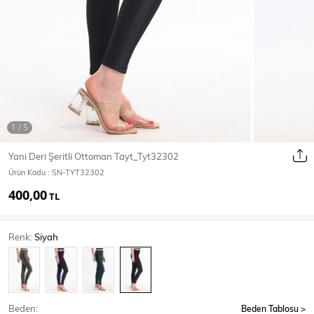
Ceket
Mont & Kaban
Yağmurluk
T-SHİRT & BLUZ
Yani Deri Şeritli Ottoman Tayt_Tyt32302
Ürün Kodu :
SN-TYT32302
T-Shirt
Bluz
400,00
TL
BODY
Renk:
Siyah
Body
Atlet
Crop & Büstiyer
Beden:
Beden Tablosu