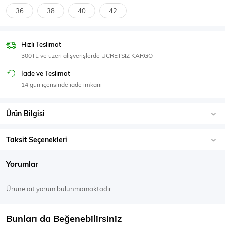
SPOR GİYİM
36
38
40
42
Hızlı Teslimat
300TL ve üzeri alışverişlerde ÜCRETSİZ KARGO
Eşofman Üstü
Sweatshirt
İade ve Teslimat
14 gün içerisinde iade imkanı
Ürün Bilgisi
Taksit Seçenekleri
Yorumlar
Ürüne ait yorum bulunmamaktadır.
Bunları da Beğenebilirsiniz