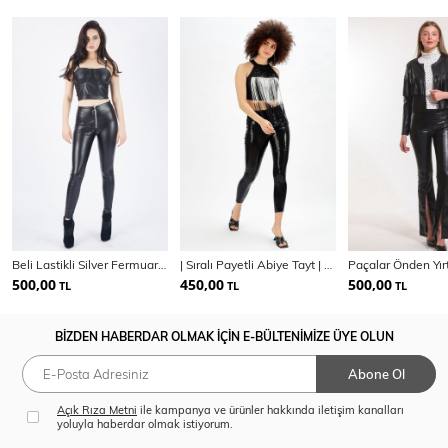
Beli Lastikli Silver Fermuarlı Deri Tayt | Tyt32711
| Sıralı Payetli Abiye Tayt | Tyt32386
500,00
450,00
500,00
TL
TL
TL
BİZDEN HABERDAR OLMAK İÇİN E-BÜLTENİMİZE ÜYE OLUN
Abone Ol
Açık Rıza Metni
ile kampanya ve ürünler hakkında iletişim kanalları
yoluyla haberdar olmak istiyorum.