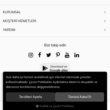
KURUMSAL
MÜŞTERİ HİZMETLERİ
YARDIM
Bizi takip edin
Download on
Google play
Size daha iyi hizmet verebilmek için internet sitemizde çerezler
kullanılmaktadır. Çerez Politikaları Aydınlatma Metni’ni okuyabilir ve
dilerseniz tercihlerinizi değiştirebilirsiniz.
© 2021 HERYENİ. Tüm hakları saklıdır.
Tercihleri Ayarla
Tümünü Kabul Et
Gizlilik ve Çerez Politikası
SEPETE EKLE