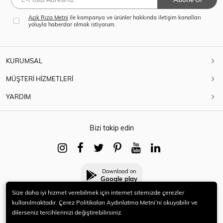
Açık Rıza Metni
ile kampanya ve ürünler hakkında iletişim kanalları
yoluyla haberdar olmak istiyorum.
KURUMSAL
MÜŞTERİ HİZMETLERİ
YARDIM
Bizi takip edin
Download on
Google play
Size daha iyi hizmet verebilmek için internet sitemizde çerezler
kullanılmaktadır. Çerez Politikaları Aydınlatma Metni’ni okuyabilir ve
dilerseniz tercihlerinizi değiştirebilirsiniz.