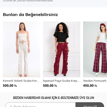
Ürüne ait yorum bulunmamaktadır.
Bunları da Beğenebilirsiniz
Kemerli Volanlı Scuba Krep Pantolon | Pnt32716
İspanyol Paça Scuba Krep Pantolon | Pnt33410
500,00
500,00
450,00
TL
TL
TL
BİZDEN HABERDAR OLMAK İÇİN E-BÜLTENİMİZE ÜYE OLUN
Abone Ol