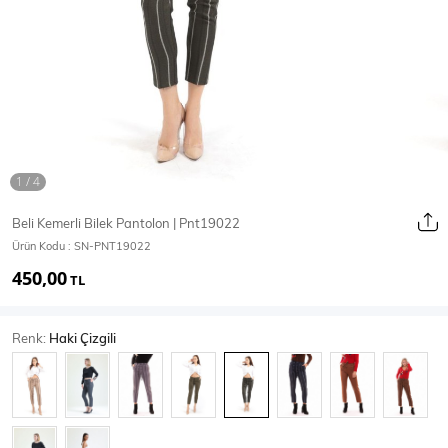
Ceket
Mont & Kaban
Yağmurluk
T-SHİRT & BLUZ
Beli Kemerli Bilek Pantolon | Pnt19022
Ürün Kodu :
SN-PNT19022
T-Shirt
Bluz
450,00
TL
BODY
Renk:
Haki Çizgili
Body
Atlet
Crop & Büstiyer