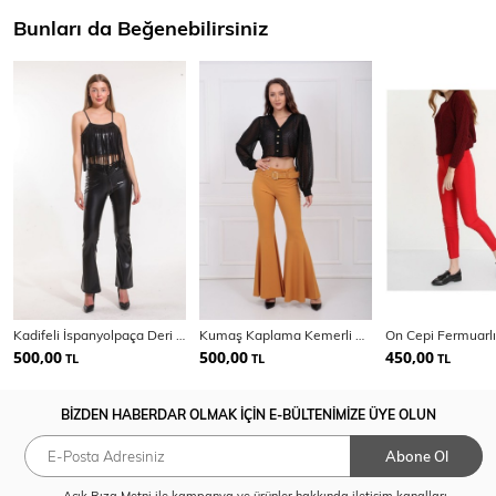
Bunları da Beğenebilirsiniz
Kadifeli İspanyolpaça Deri Pantolon PNT33341
Kumaş Kaplama Kemerli Diz Altı Volanlı Pike Pantolon
500,00
500,00
450,00
TL
TL
TL
BİZDEN HABERDAR OLMAK İÇİN E-BÜLTENİMİZE ÜYE OLUN
Abone Ol
Açık Rıza Metni
ile kampanya ve ürünler hakkında iletişim kanalları