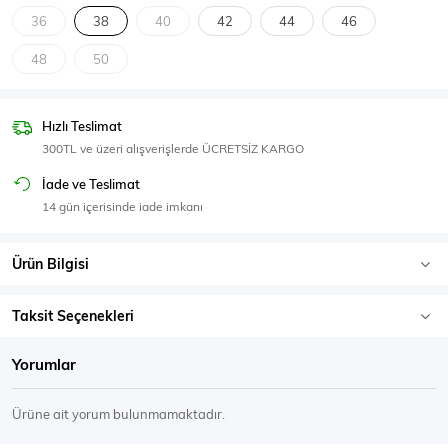
SPOR GİYİM
36
38
40
42
44
46
48
50
Hızlı Teslimat
Eşofman Üstü
Sweatshirt
300TL ve üzeri alışverişlerde ÜCRETSİZ KARGO
İade ve Teslimat
14 gün içerisinde iade imkanı
Ürün Bilgisi
Taksit Seçenekleri
Yorumlar
Ürüne ait yorum bulunmamaktadır.