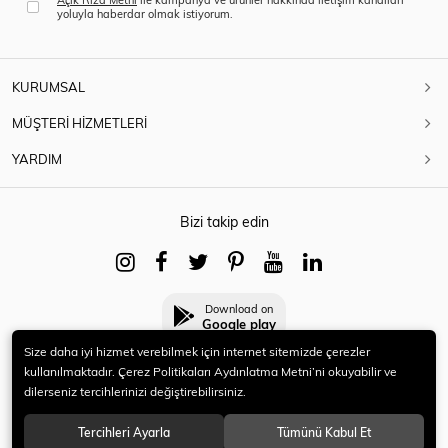
yoluyla haberdar olmak istiyorum.
KURUMSAL
MÜŞTERİ HİZMETLERİ
YARDIM
Bizi takip edin
Download on
Google play
Size daha iyi hizmet verebilmek için internet sitemizde çerezler
kullanılmaktadır. Çerez Politikaları Aydınlatma Metni’ni okuyabilir ve
dilerseniz tercihlerinizi değiştirebilirsiniz.
© 2021 HERYENİ. Tüm hakları saklıdır.
Tercihleri Ayarla
Tümünü Kabul Et