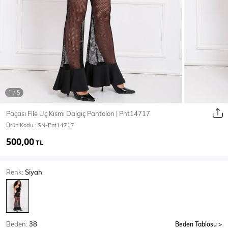
Ceket
Mont & Kaban
Yağmurluk
T-SHİRT & BLUZ
Paçası File Uç Kısmı Dalgıç Pantolon | Pnt14717
Ürün Kodu :
SN-Pnt14717
T-Shirt
Bluz
500,00
TL
BODY
Renk:
Siyah
Body
Atlet
Crop & Büstiyer
Beden:
38
Beden Tablosu