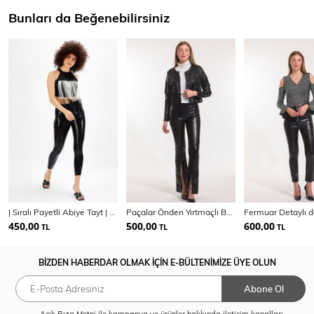
Bunları da Beğenebilirsiniz
| Sıralı Payetli Abiye Tayt | Tyt32386
Paçalar Önden Yırtmaçlı Beli Lastikli Deri Tayt | Tyt33544
450,00
500,00
600,00
TL
TL
TL
BİZDEN HABERDAR OLMAK İÇİN E-BÜLTENİMİZE ÜYE OLUN
Abone Ol
Açık Rıza Metni
ile kampanya ve ürünler hakkında iletişim kanalları