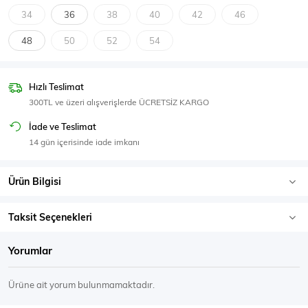
SPOR GİYİM
34
36
38
40
42
46
48
50
52
54
Hızlı Teslimat
Eşofman Üstü
Sweatshirt
300TL ve üzeri alışverişlerde ÜCRETSİZ KARGO
İade ve Teslimat
14 gün içerisinde iade imkanı
Ürün Bilgisi
Taksit Seçenekleri
Yorumlar
Ürüne ait yorum bulunmamaktadır.