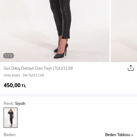
Ceket
Mont & Kaban
Yağmurluk
T-SHİRT & BLUZ
Süs Dikiş Detaylı Deri Tayt | Tyt31139
Ürün Kodu :
SN-Tyt31139
T-Shirt
Bluz
450,00
TL
BODY
Renk:
Siyah
Body
Atlet
Crop & Büstiyer
Beden:
Beden Tablosu