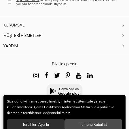
yoluyla haberdar olmak istiyorum.
KURUMSAL
MÜŞTERİ HİZMETLERİ
YARDIM
Bizi takip edin
Download on
Google play
Size daha iyi hizmet verebilmek için internet sitemizde çerezler
kullanılmaktadır. Çerez Politikaları Aydınlatma Metni’ni okuyabilir ve
dilerseniz tercihlerinizi değiştirebilirsiniz.
© 2021 HERYENİ. Tüm hakları saklıdır.
Tercihleri Ayarla
Tümünü Kabul Et