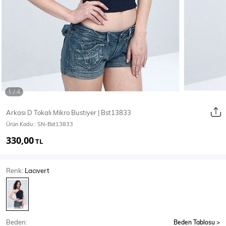
Ceket
Mont & Kaban
Yağmurluk
T-SHİRT & BLUZ
Arkası D Tokalı Mikro Bustiyer | Bst13833
Ürün Kodu :
SN-Bst13833
T-Shirt
Bluz
330,00
TL
BODY
Renk:
Lacıvert
Body
Atlet
Crop & Büstiyer
Beden:
Beden Tablosu