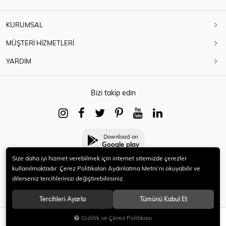
KURUMSAL
MÜŞTERİ HİZMETLERİ
YARDIM
Bizi takip edin
Download on
Google play
Size daha iyi hizmet verebilmek için internet sitemizde çerezler
kullanılmaktadır. Çerez Politikaları Aydınlatma Metni’ni okuyabilir ve
dilerseniz tercihlerinizi değiştirebilirsiniz.
© 2021 HERYENİ. Tüm hakları saklıdır.
Tercihleri Ayarla
Tümünü Kabul Et
Gizlilik ve Çerez Politikası
SEPETE EKLE