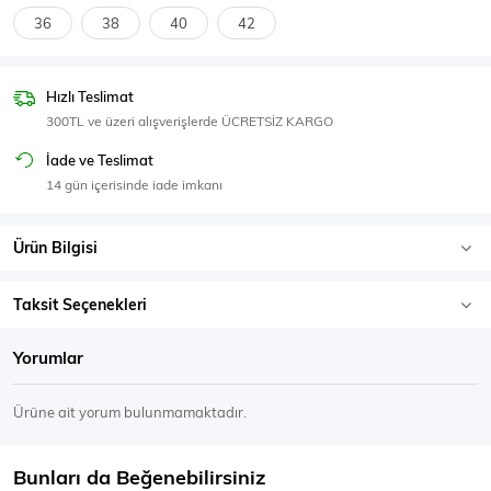
SPOR GİYİM
36
38
40
42
Hızlı Teslimat
300TL ve üzeri alışverişlerde ÜCRETSİZ KARGO
Eşofman Üstü
Sweatshirt
İade ve Teslimat
14 gün içerisinde iade imkanı
Ürün Bilgisi
Taksit Seçenekleri
Yorumlar
Ürüne ait yorum bulunmamaktadır.
Bunları da Beğenebilirsiniz