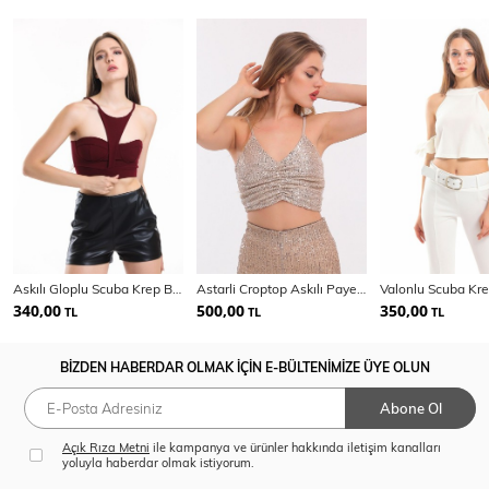
Askılı Gloplu Scuba Krep Bustiyer | Bus33917
Astarli Croptop Askılı Payet Bustiyer | Bus32491
340,00
500,00
350,00
TL
TL
TL
BİZDEN HABERDAR OLMAK İÇİN E-BÜLTENİMİZE ÜYE OLUN
Abone Ol
Açık Rıza Metni
ile kampanya ve ürünler hakkında iletişim kanalları
yoluyla haberdar olmak istiyorum.