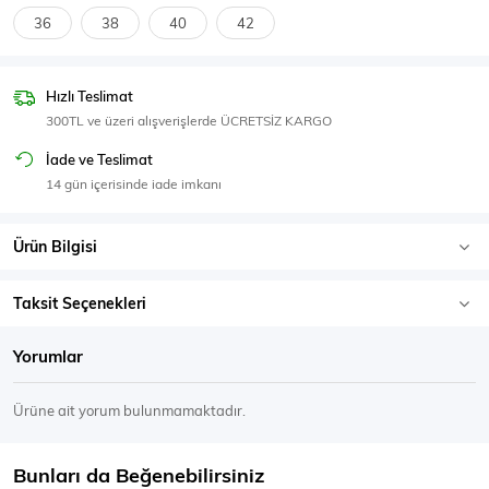
SPOR GİYİM
36
38
40
42
Hızlı Teslimat
300TL ve üzeri alışverişlerde ÜCRETSİZ KARGO
Eşofman Üstü
Sweatshirt
İade ve Teslimat
14 gün içerisinde iade imkanı
Ürün Bilgisi
Taksit Seçenekleri
Yorumlar
Ürüne ait yorum bulunmamaktadır.
Bunları da Beğenebilirsiniz