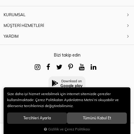
KURUMSAL
MÜŞTERİ HİZMETLERİ
YARDIM
Bizi takip edin
Download on
Google play
Size daha iyi hizmet verebilmek için internet sitemizde çerezler
kullanılmaktadır. Çerez Politikaları Aydınlatma Metni’ni okuyabilir ve
dilerseniz tercihlerinizi değiştirebilirsiniz.
© 2021 HERYENİ. Tüm hakları saklıdır.
Tercihleri Ayarla
Tümünü Kabul Et
Gizlilik ve Çerez Politikası
SEPETE EKLE