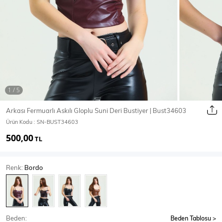
Ceket
Mont & Kaban
Yağmurluk
T-SHİRT & BLUZ
Arkası Fermuarlı Askılı Gloplu Suni Deri Bustiyer | Bust34603
Ürün Kodu :
SN-BUST34603
T-Shirt
Bluz
500,00
TL
BODY
Renk:
Bordo
Body
Atlet
Crop & Büstiyer
Beden:
Beden Tablosu