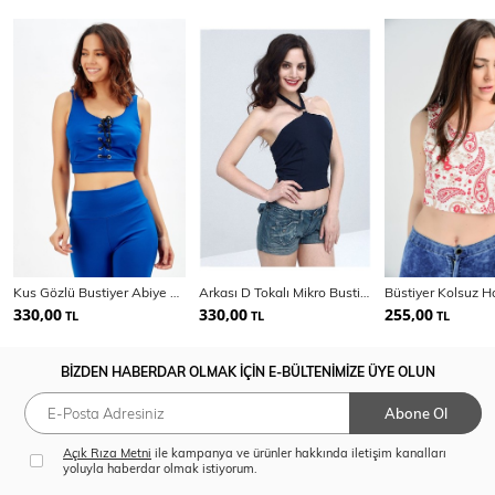
Kus Gözlü Bustiyer Abiye Bluz
Arkası D Tokalı Mikro Bustiyer | Bst13833
330,00
330,00
255,00
TL
TL
TL
BİZDEN HABERDAR OLMAK İÇİN E-BÜLTENİMİZE ÜYE OLUN
Abone Ol
Açık Rıza Metni
ile kampanya ve ürünler hakkında iletişim kanalları
yoluyla haberdar olmak istiyorum.