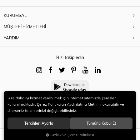
KURUMSAL
MÜŞTERİ HİZMETLERİ
YARDIM
Bizi takip edin
Download on
Google play
Size daha iyi hizmet verebilmek için internet sitemizde çerezler
kullanılmaktadır. Çerez Politikaları Aydınlatma Metni’ni okuyabilir ve
dilerseniz tercihlerinizi değiştirebilirsiniz.
© 2021 HERYENİ. Tüm hakları saklıdır.
Tercihleri Ayarla
Tümünü Kabul Et
Gizlilik ve Çerez Politikası
SEPETE EKLE