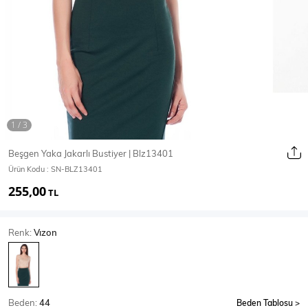
Ceket
Mont & Kaban
Yağmurluk
T-SHİRT & BLUZ
Beşgen Yaka Jakarlı Bustiyer | Blz13401
Ürün Kodu :
SN-BLZ13401
T-Shirt
Bluz
255,00
TL
BODY
Renk:
Vızon
Body
Atlet
Crop & Büstiyer
Beden:
44
Beden Tablosu