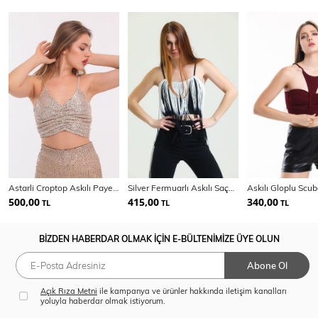
Astarli Croptop Askılı Payet Bustiyer | Bus32491
Silver Fermuarlı Askılı Saçaklı Scuba Krep Bustiyer | Bust34618
500,00
415,00
340,00
TL
TL
TL
BİZDEN HABERDAR OLMAK İÇİN E-BÜLTENİMİZE ÜYE OLUN
Abone Ol
Açık Rıza Metni
ile kampanya ve ürünler hakkında iletişim kanalları
yoluyla haberdar olmak istiyorum.