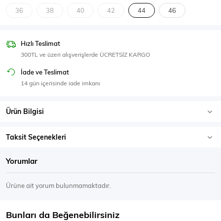
SPOR GİYİM
36
38
40
42
44
46
Hızlı Teslimat
300TL ve üzeri alışverişlerde ÜCRETSİZ KARGO
Eşofman Üstü
Sweatshirt
İade ve Teslimat
14 gün içerisinde iade imkanı
Ürün Bilgisi
Taksit Seçenekleri
Yorumlar
Ürüne ait yorum bulunmamaktadır.
Bunları da Beğenebilirsiniz