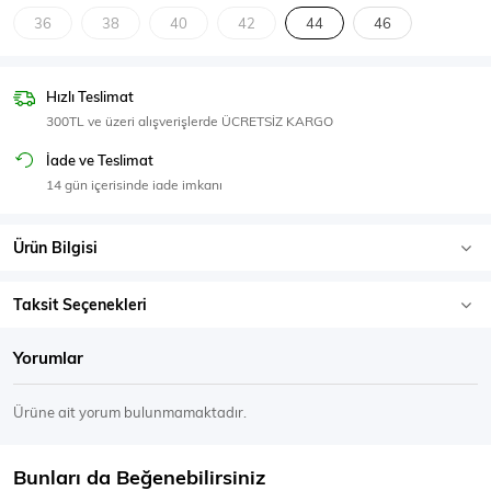
SPOR GİYİM
36
38
40
42
44
46
Hızlı Teslimat
300TL ve üzeri alışverişlerde ÜCRETSİZ KARGO
Eşofman Üstü
Sweatshirt
İade ve Teslimat
14 gün içerisinde iade imkanı
Ürün Bilgisi
Taksit Seçenekleri
Yorumlar
Ürüne ait yorum bulunmamaktadır.
Bunları da Beğenebilirsiniz