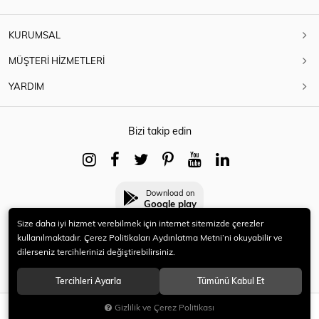
KURUMSAL
MÜŞTERİ HİZMETLERİ
YARDIM
Bizi takip edin
Download on
Google play
Size daha iyi hizmet verebilmek için internet sitemizde çerezler
kullanılmaktadır. Çerez Politikaları Aydınlatma Metni’ni okuyabilir ve
dilerseniz tercihlerinizi değiştirebilirsiniz.
© 2021 HERYENİ. Tüm hakları saklıdır.
Tercihleri Ayarla
Tümünü Kabul Et
Gizlilik ve Çerez Politikası
SEPETE EKLE