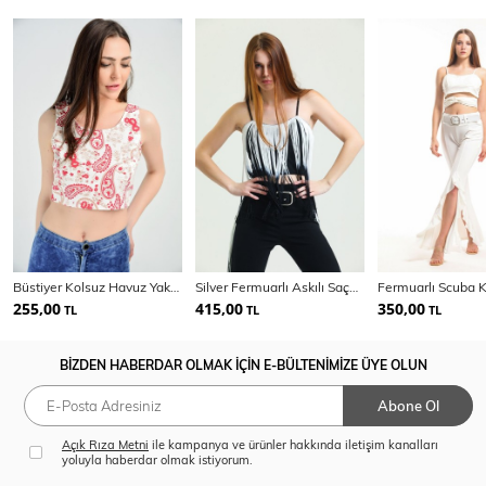
Büstiyer Kolsuz Havuz Yaka Sırtı Fermuarlı Bluz | Blz14537
Silver Fermuarlı Askılı Saçaklı Scuba Krep Bustiyer | Bust34618
255,00
415,00
350,00
TL
TL
TL
BİZDEN HABERDAR OLMAK İÇİN E-BÜLTENİMİZE ÜYE OLUN
Abone Ol
Açık Rıza Metni
ile kampanya ve ürünler hakkında iletişim kanalları
yoluyla haberdar olmak istiyorum.