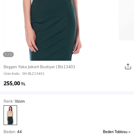
Ceket
Mont & Kaban
Yağmurluk
T-SHİRT & BLUZ
Beşgen Yaka Jakarlı Bustiyer | Blz13401
Ürün Kodu :
SN-BLZ13401
T-Shirt
Bluz
255,00
TL
BODY
Renk:
Vızon
Body
Atlet
Crop & Büstiyer
Beden:
44
Beden Tablosu