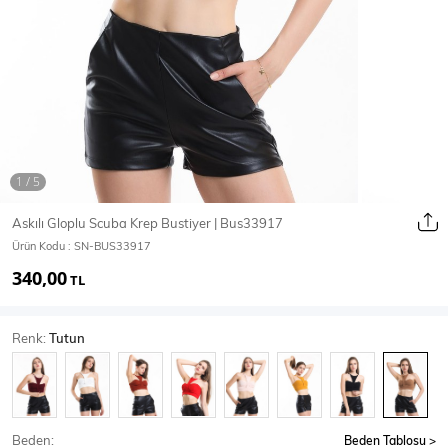
Ceket
Mont & Kaban
Yağmurluk
T-SHİRT & BLUZ
Askılı Gloplu Scuba Krep Bustiyer | Bus33917
Ürün Kodu :
SN-BUS33917
T-Shirt
Bluz
340,00
TL
BODY
Renk:
Tutun
Body
Atlet
Crop & Büstiyer
Beden:
Beden Tablosu