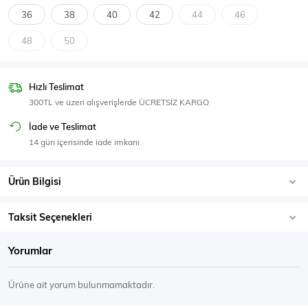
SPOR GİYİM
36
38
40
42
44
46
48
50
Hızlı Teslimat
Eşofman Üstü
Sweatshirt
300TL ve üzeri alışverişlerde ÜCRETSİZ KARGO
İade ve Teslimat
14 gün içerisinde iade imkanı
Ürün Bilgisi
Taksit Seçenekleri
Yorumlar
Ürüne ait yorum bulunmamaktadır.