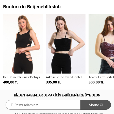
Bunları da Beğenebilirsiniz
Bel Dekolteli Zincir Detaylı Scuba Krep Büstiyer | Bus33880
Arkası Scuba Krep Dantel Bustiyer | Bus33458
400,00
335,00
500,00
TL
TL
TL
BİZDEN HABERDAR OLMAK İÇİN E-BÜLTENİMİZE ÜYE OLUN
Abone Ol
Açık Rıza Metni
ile kampanya ve ürünler hakkında iletişim kanalları