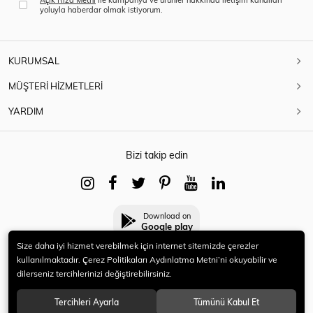
yoluyla haberdar olmak istiyorum.
KURUMSAL
MÜŞTERİ HİZMETLERİ
YARDIM
Bizi takip edin
Download on
Google play
Size daha iyi hizmet verebilmek için internet sitemizde çerezler
kullanılmaktadır. Çerez Politikaları Aydınlatma Metni’ni okuyabilir ve
dilerseniz tercihlerinizi değiştirebilirsiniz.
© 2021 HERYENİ. Tüm hakları saklıdır.
Tercihleri Ayarla
Tümünü Kabul Et